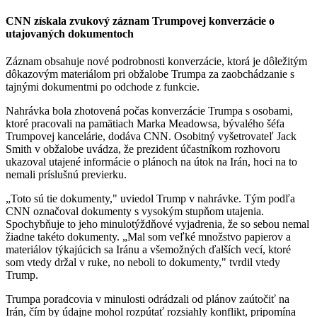
CNN získala zvukový záznam Trumpovej konverzácie o
utajovaných dokumentoch
Záznam obsahuje nové podrobnosti konverzácie, ktorá je dôležitým
dôkazovým materiálom pri obžalobe Trumpa za zaobchádzanie s
tajnými dokumentmi po odchode z funkcie.
Nahrávka bola zhotovená počas konverzácie Trumpa s osobami,
ktoré pracovali na pamätiach Marka Meadowsa, bývalého šéfa
Trumpovej kancelárie, dodáva CNN. Osobitný vyšetrovateľ Jack
Smith v obžalobe uvádza, že prezident účastníkom rozhovoru
ukazoval utajené informácie o plánoch na útok na Irán, hoci na to
nemali príslušnú previerku.
„Toto sú tie dokumenty," uviedol Trump v nahrávke. Tým podľa
CNN označoval dokumenty s vysokým stupňom utajenia.
Spochybňuje to jeho minulotýždňové vyjadrenia, že so sebou nemal
žiadne takéto dokumenty. „Mal som veľké množstvo papierov a
materiálov týkajúcich sa Iránu a všemožných ďalších vecí, ktoré
som vtedy držal v ruke, no neboli to dokumenty," tvrdil vtedy
Trump.
Trumpa poradcovia v minulosti odrádzali od plánov zaútočiť na
Irán, čím by údajne mohol rozpútať rozsiahly konflikt, pripomína