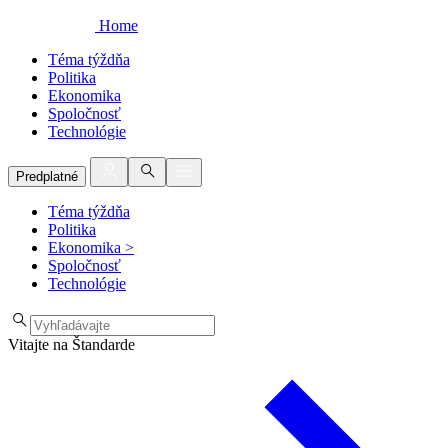
Home
Téma týždňa
Politika
Ekonomika
Spoločnosť
Technológie
Predplatné
Téma týždňa
Politika
Ekonomika
>
Spoločnosť
Technológie
Vitajte na Štandarde