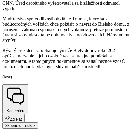
CNN. Úrad osobitného vyšetrovateľa sa k záležitosti odmietol
vyjadriť.
Ministerstvo spravodlivosti obviňuje Trumpa, ktorý sa v
budúcoročných voľbách chce pokúsiť o návrat do Bieleho domu, z
porušenia zákona o špionáži a iných zákonov, pretože po opustení
úradu si so odniesol tajné dokumenty a neodovzdal ich Národnému
archívu.
Bývalý prezident sa obhajuje tým, že Biely dom v roku 2021
opúšťal narýchlo a jeho osobné veci sa údajne pomiešali s
dokumentmi. Krabíc plných dokumentov sa zatiaľ nechce vzdať,
pretože ich podľa vlastných slov nemal čas roztriediť.
(tasr)
Komentáre
Zdielať
Skopírovať odkaz