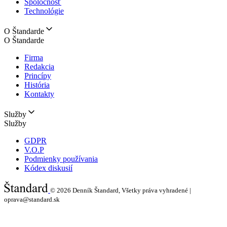
Spoločnosť
Technológie
O Štandarde
O Štandarde
Firma
Redakcia
Princípy
História
Kontakty
Služby
Služby
GDPR
V.O.P
Podmienky používania
Kódex diskusií
© 2026
Denník Štandard, Všetky práva vyhradené |
oprava@standard.sk