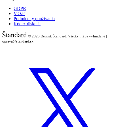
GDPR
V.O.P
Podmienky používania
Kódex diskusií
© 2026
Denník Štandard, Všetky práva vyhradené |
oprava@standard.sk