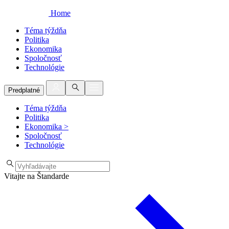
Home
Téma týždňa
Politika
Ekonomika
Spoločnosť
Technológie
Predplatné
Téma týždňa
Politika
Ekonomika
>
Spoločnosť
Technológie
Vitajte na Štandarde