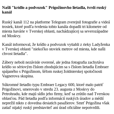
Našli "krídlo a podvozok" Prigožinovho lietadla, tvrdí ruský
kanál
Ruský kanál 112 na platforme Telegram zverejnil fotografie a videá
trosiek, ktoré podľa tvrdenia tohto kanála dopadli tri kilometre od
miesta havárie v Tverskej oblasti, nachádzajúcej sa severozápadne
od Moskvy.
Kanál informoval, že krídlo a podvozok vytiahli z rieky Ladyženka
v Tverskej oblasti "niekoľko stoviek metrov od miesta, kde našli
chvost lietadla".
Zábery neboli nezávisle overené, ale jedna fotografia zachytáva
krídlo so sériovým číslom zhodujúcim sa s číslom lietadla Embraer
spájaného s Prigožinom, šéfom ruskej žoldnierskej spoločnosti
Vagnerova skupina.
Súkromné lietadlo typu Embraer Legacy 600, ktoré malo patriť
Prigožinovi, smerovalo v stredu 23. augusta z Moskvy do
Petrohradu, kde majú sídlo jeho firmy, keď sa zrútilo nad Tverskou
oblasťou. Pád lietadla podľa informácií ruských úradov a médií
neprežil nikto z dovedna desiatich pasažierov. Smrť Prigožina však
zatiaľ nijaký ruský predstaviteľ ani úrad oficiálne nepotvrdili.