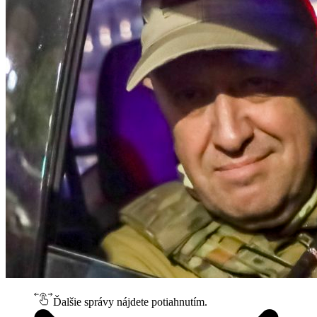
Ďalšie správy nájdete potiahnutím.