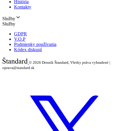
História
Kontakty
Služby
Služby
GDPR
V.O.P
Podmienky používania
Kódex diskusií
© 2026
Denník Štandard, Všetky práva vyhradené |
oprava@standard.sk