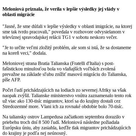
Meloniová priznala, že verila v lepšie výsledky jej vlády v
oblasti migrácie
"Jasné, že sme dúfali v lepšie výsledky v oblasti imigrácie, na ktorej
sme tak tvrdo pracovali," povedala v rozhovore odvysielanom v
televíznej spravodajskej relácii TG1 v sobotu neskoro večer.
"Je to určite veľmi zložitý problém, ale som si istá, že sa dostaneme
na koreň veci," dodala.
Meloniovej strana Bratia Talianska (Fratelli d'Italia) s post-
fašistickou minulosťou bola vo vlaňajších voľbách zvolená
prevažne na základe sľubu znížiť masovú migráciu do Talianska,
píše AFP.
Počet ľudí prichádzajúcich na lodiach zo severnej Afriky sa však
naopak zvýšil. Talianske ministerstvo vnútra zaznamenalo tento rok
už viac ako 130-tisíc migrantov, ktorí sa do krajiny dostali cez
Stredozemné more. Vlani ich za rovnaké obdobie bolo 70-tisíc.
Na taliansky ostrov Lampedusa začiatkom septembra dorazilo v
priebehu troch dní 8 500 ľudí. Meloniová následne požiadala
Európsku úniu, aby zasiahla, keďže tlak migrantov prichádzajúcich
do krajiny je podľa nej neúnosný.