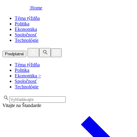
Home
Téma týždňa
Politika
Ekonomika
Spoločnosť
Technológie
Predplatné
Téma týždňa
Politika
Ekonomika
>
Spoločnosť
Technológie
Vitajte na Štandarde