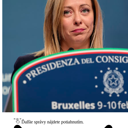
Ďalšie správy nájdete potiahnutím.