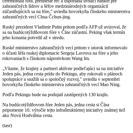
ceremoniáli fóra, prednesie reč a usporiada uvítací banket pre
zahraničných lídrov a šéfov medzinárodných organizácií
zúčastňujúcich sa na fóre," uviedla hovorkyňa čínskeho ministerstva
zahraničných vecí Chua Čchun-jing.
Ruský prezident Vladimir Putin pritom podľa AFP už avizoval, že
sa na budúcotýždňovom fóre v Číne zúčastní. Peking však termín
jeho konania potvrdil až v stredu.
Ruské ministerstvo zahraničných vecí pritom v utorok informovalo
o účasti šéfa ruskej diplomacie Sergeja Lavrova na fóre a jeho
rokovaniach s čínskom náprotivkom Wang Im.
„Vítame, že krajiny a partneri aktívne podieľajúci sa na iniciatíve
Jeden pás, jedna cesta prídu do Pekingu, aby rokovali o plánoch
spolupráce a snažili sa o spoločný rozvoj," uviedla v septembri
hovorkyňa čínskeho ministerstva zahraničných vecí Mao Ning.
Podľa Pekingu bude na podujatí zastúpených 130 krajín.
Na budúcotýždňovom fóre Jeden pás, jedna cesta si Čína
pripomenie 10. výročie tejto infraštruktúrnej iniciatívy známej tiež
ako Nová Hodvábna cesta.
(tasr)