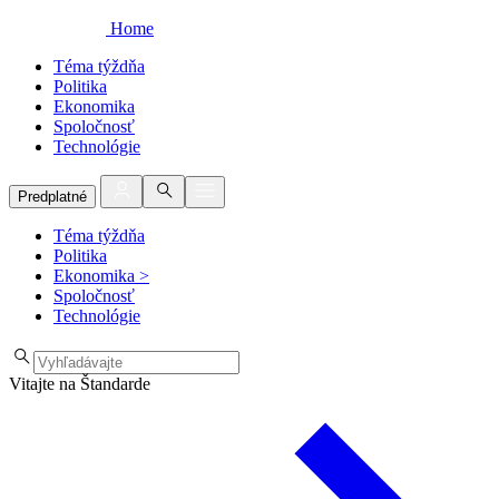
Home
Téma týždňa
Politika
Ekonomika
Spoločnosť
Technológie
Predplatné
Téma týždňa
Politika
Ekonomika
>
Spoločnosť
Technológie
Vitajte na Štandarde