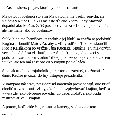
Je čas na slovo, prejav, ktoré by mohli mať autoritu.
Matovičovi poslanci stoja za Matovičom, nie všetci, pravda, ale
situácia v klube OĽaNO má ešte ďaleko k tomu, aby Matovič
dopadol ako Mečiar. Z 53 poslancov má za sebou v tejto chvíli 52,
ale nie menej ako 50 poslancov.
Sulík (a najmä Remišová, respektíve jej klub) sa snažia napodobniť
Bugára a donútiť Matoviča, aby z vlády odišiel. Tak ako skončili
Fico s Kaliňákom po vražde Jána Kuciaka. Situácia je v niektorých
veciach iná (dá sa vládnuť aj bez Sulíka), ale v jednej veci sa
podobá – všetci chcú vládnuť ďalej, pretože sa boja volieb. Okrem
Sulíka, ale ten má zase obavu o krajinu po voľbách.
Sme tak trochu v trojuholníku, priestor je uzavretý, možnosti sú
dané. Keďže je kríza, do hry vstupuje prezidentka.
V kampani nás vždy prezidentskí kandidáti presviedčajú, ako budú
chodiť na zasadnutia vlády, ako budú ovplyvňovať krajinu, keď sa
vyvíja zle, ako otvorene povedia, čo treba urobiť, a ako budú
zastupovať celú krajinu.
A potom, keď príde čas, zapnú sa kamery, sa dozviete toto: