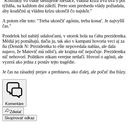
"Konflikty vo vláde sledujeme mesiace, vládna kríza trvá dva o pol
týždňa, na každom dni záleží. Preto som predsedu vlády požiadala,
aby koaličnú aj vládnu krízu ukončil čo najskôr."
A potom ešte toto: "Treba ukončiť agóniu, treba konať. Je najvyšší
čas."
Pondelok bol nabitý udalosťami, v utorok bola na ťahu prezidentka.
Médiá jej pomáhajú, tlačia ju, tak ako v kampani hovoria veci aj za
ňu (Denník N: Prezidentka to ešte nepovedala nahlas, ale dala
najavo, že Matovič má odísť), ale krajina nič nepočuje. Prezidentka
nič nehovorí. Politikov nikam verejne netlačí. Hovorí o agónii, ale
vyzerá ako jedna z postáv tejto tragédie.
Je čas na zásadný prejav a predstavu, ako ďalej, ale počuť iba frázy.
Komentáre
Zdielať
Skopírovať odkaz