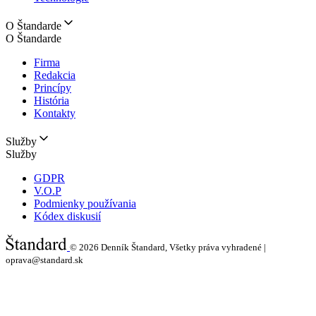
O Štandarde
O Štandarde
Firma
Redakcia
Princípy
História
Kontakty
Služby
Služby
GDPR
V.O.P
Podmienky používania
Kódex diskusií
© 2026
Denník Štandard, Všetky práva vyhradené |
oprava@standard.sk