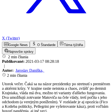
X (Twitter)
Google News
O Štandarde
Téma týždňa
Najnovšie správy
2 min čítania
Publikované:
2021-03-17 08:28:18
|
Autor:
Jaroslav Daniška
,
2 min čítania
Utorok večer. Čaká sa na názor prezidentky po stretnutí s premiérom
a aktérmi krízy. V krajine rastie neistota a chaos, zvlášť po demisii
Krajniaka, vláda má dva, možno tri varianty ďalšieho fungovania.
Dva umožňujú zotrvanie Matoviča na čele vlády, tretí počíta s jeho
odchodom (a verejným ponížením). V rozklade je aj opozícia (Fico
a Kotleba politicky, Pellegrini pre vyšetrovanie káuz), proti voľbám
hovorí pandémia, aj iné veci.