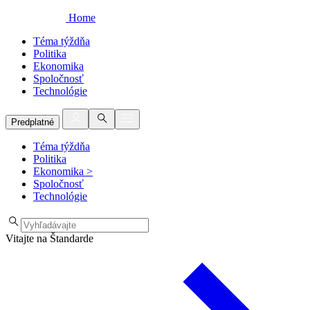
Home
Téma týždňa
Politika
Ekonomika
Spoločnosť
Technológie
Predplatné
Téma týždňa
Politika
Ekonomika
>
Spoločnosť
Technológie
Vitajte na Štandarde