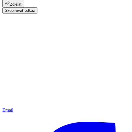
Zdielať
Skopírovať odkaz
Email