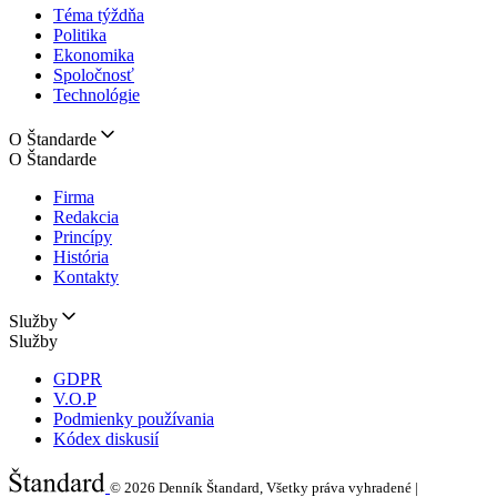
Téma týždňa
Politika
Ekonomika
Spoločnosť
Technológie
O Štandarde
O Štandarde
Firma
Redakcia
Princípy
História
Kontakty
Služby
Služby
GDPR
V.O.P
Podmienky používania
Kódex diskusií
© 2026
Denník Štandard, Všetky práva vyhradené |