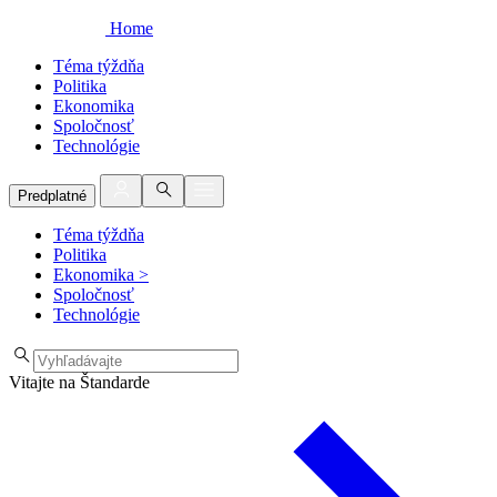
Home
Téma týždňa
Politika
Ekonomika
Spoločnosť
Technológie
Predplatné
Téma týždňa
Politika
Ekonomika
>
Spoločnosť
Technológie
Vitajte na Štandarde