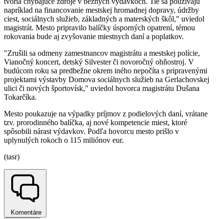
tvoria chýbajúce zdroje v bežných výdavkoch. Tie sa používajú
napríklad na financovanie mestskej hromadnej dopravy, údržby
ciest, sociálnych služieb, základných a materských škôl," uviedol
magistrát. Mesto pripravilo balíčky úsporných opatrení, témou
rokovania bude aj zvyšovanie miestnych daní a poplatkov.
"Zrušili sa odmeny zamestnancov magistrátu a mestskej polície,
Vianočný koncert, detský Silvester či novoročný ohňostroj. V
budúcom roku sa predbežne okrem iného nepočíta s pripravenými
projektami výstavby Domova sociálnych služieb na Gerlachovskej
ulici či nových športovísk," uviedol hovorca magistrátu Dušana
Tokarčíka.
Mesto poukazuje na výpadky príjmov z podielových daní, vrátane
tzv. prorodinného balíčka, aj nové kompetencie miest, ktoré
spôsobili nárast výdavkov. Podľa hovorcu mesto prišlo v
uplynulých rokoch o 115 miliónov eur.
(tasr)
Komentáre