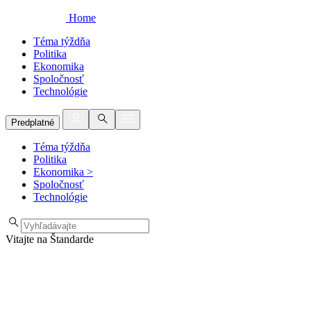
Home
Téma týždňa
Politika
Ekonomika
Spoločnosť
Technológie
Predplatné
Téma týždňa
Politika
Ekonomika
>
Spoločnosť
Technológie
Vitajte na Štandarde