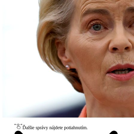
Ďalšie správy nájdete potiahnutím.