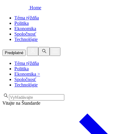
Home
Téma týždňa
Politika
Ekonomika
Spoločnosť
Technológie
Predplatné
Téma týždňa
Politika
Ekonomika
>
Spoločnosť
Technológie
Vitajte na Štandarde