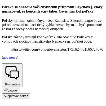
Poľsko sa ohradilo voči chybnému príspevku Leyenovej, ktorý
naznačoval, že koncentračný tábor Osvienčim bol poľský
Poľský minister zahraničných vecí Radoslaw Sikorski reagoval, že
pri odkazovaní na nacistický vyhladzovací by malo byť spomenuté,
že bol zriadený počas nemeckej okupácie.
Poľské zákony trestajú kohokoľvek, kto obviňuje Poliakov z
vojnových zločinov nacistického Nemecka na poľskej pôde.
https://twitter.com/vonderleyen/status/1751624701166727676
(
abc news
)
Komentáre
Zdielať
Skopírovať odkaz