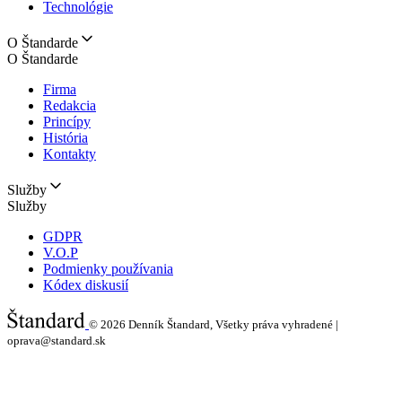
Technológie
O Štandarde
O Štandarde
Firma
Redakcia
Princípy
História
Kontakty
Služby
Služby
GDPR
V.O.P
Podmienky používania
Kódex diskusií
© 2026
Denník Štandard, Všetky práva vyhradené |
oprava@standard.sk