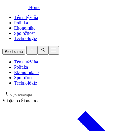
Home
Téma týždňa
Politika
Ekonomika
Spoločnosť
Technológie
Predplatné
Téma týždňa
Politika
Ekonomika
>
Spoločnosť
Technológie
Vitajte na Štandarde