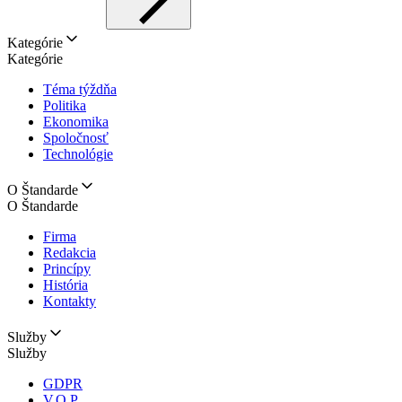
Kategórie
Kategórie
Téma týždňa
Politika
Ekonomika
Spoločnosť
Technológie
O Štandarde
O Štandarde
Firma
Redakcia
Princípy
História
Kontakty
Služby
Služby
GDPR
V.O.P