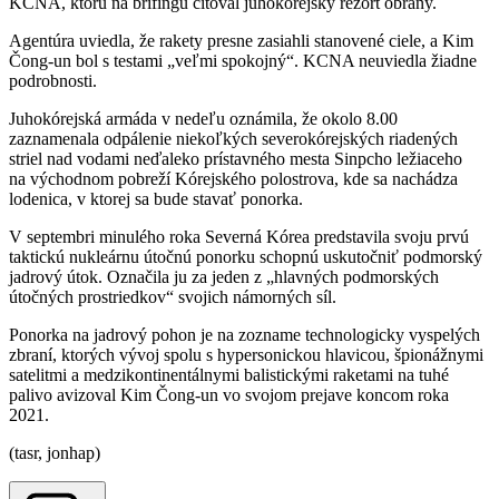
KCNA, ktorú na brífingu citoval juhokórejský rezort obrany.
Agentúra uviedla, že rakety presne zasiahli stanovené ciele, a Kim
Čong-un bol s testami „veľmi spokojný“. KCNA neuviedla žiadne
podrobnosti.
Juhokórejská armáda v nedeľu oznámila, že okolo 8.00
zaznamenala odpálenie niekoľkých severokórejských riadených
striel nad vodami neďaleko prístavného mesta Sinpcho ležiaceho
na východnom pobreží Kórejského polostrova, kde sa nachádza
lodenica, v ktorej sa bude stavať ponorka.
V septembri minulého roka Severná Kórea predstavila svoju prvú
taktickú nukleárnu útočnú ponorku schopnú uskutočniť podmorský
jadrový útok. Označila ju za jeden z „hlavných podmorských
útočných prostriedkov“ svojich námorných síl.
Ponorka na jadrový pohon je na zozname technologicky vyspelých
zbraní, ktorých vývoj spolu s hypersonickou hlavicou, špionážnymi
satelitmi a medzikontinentálnymi balistickými raketami na tuhé
palivo avizoval Kim Čong-un vo svojom prejave koncom roka
2021.
(tasr, jonhap)