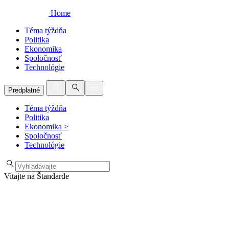
Home
Téma týždňa
Politika
Ekonomika
Spoločnosť
Technológie
Predplatné
Téma týždňa
Politika
Ekonomika
>
Spoločnosť
Technológie
Vitajte na Štandarde