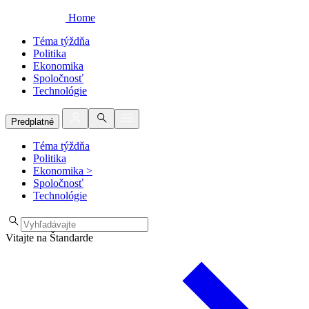
Home
Téma týždňa
Politika
Ekonomika
Spoločnosť
Technológie
Predplatné
Téma týždňa
Politika
Ekonomika
>
Spoločnosť
Technológie
Vitajte na Štandarde