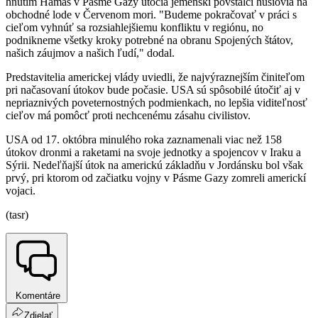
hnutím Hamas v Pásme Gazy útočia jemenskí povstalci húsíovia na
obchodné lode v Červenom mori. "Budeme pokračovať v práci s
cieľom vyhnúť sa rozsiahlejšiemu konfliktu v regiónu, no
podnikneme všetky kroky potrebné na obranu Spojených štátov,
našich záujmov a našich ľudí," dodal.
Predstavitelia americkej vlády uviedli, že najvýraznejším činiteľom
pri načasovaní útokov bude počasie. USA sú spôsobilé útočiť aj v
nepriaznivých poveternostných podmienkach, no lepšia viditeľnosť
cieľov má pomôcť proti nechcenému zásahu civilistov.
USA od 17. októbra minulého roka zaznamenali viac než 158
útokov dronmi a raketami na svoje jednotky a spojencov v Iraku a
Sýrii. Nedeľňajší útok na americkú základňu v Jordánsku bol však
prvý, pri ktorom od začiatku vojny v Pásme Gazy zomreli americkí
vojaci.
(tasr)
Komentáre
Zdielať