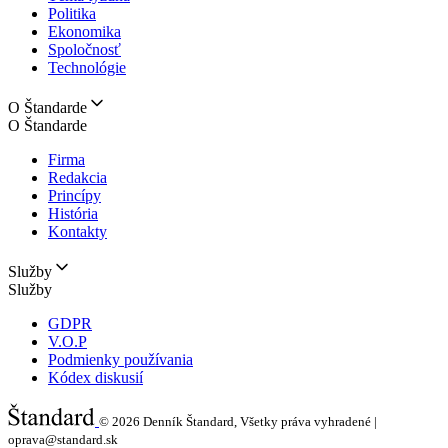
Politika
Ekonomika
Spoločnosť
Technológie
O Štandarde
O Štandarde
Firma
Redakcia
Princípy
História
Kontakty
Služby
Služby
GDPR
V.O.P
Podmienky používania
Kódex diskusií
© 2026
Denník Štandard, Všetky práva vyhradené |
oprava@standard.sk