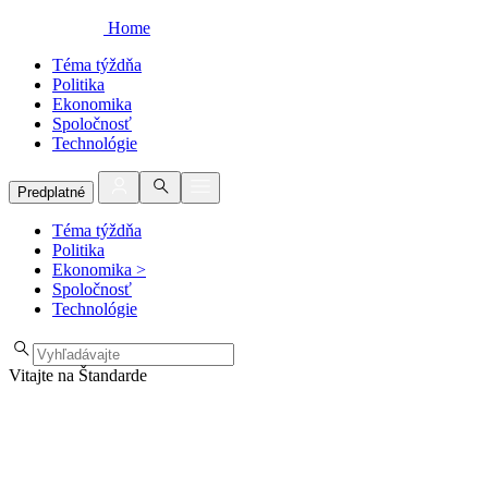
Home
Téma týždňa
Politika
Ekonomika
Spoločnosť
Technológie
Predplatné
Téma týždňa
Politika
Ekonomika
>
Spoločnosť
Technológie
Vitajte na Štandarde