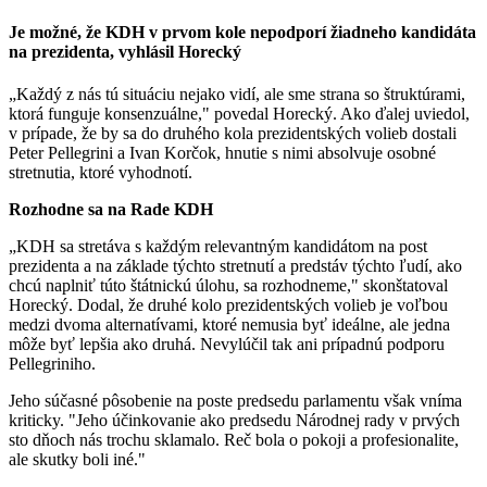
Je možné, že KDH v prvom kole nepodporí žiadneho kandidáta
na prezidenta, vyhlásil Horecký
„Každý z nás tú situáciu nejako vidí, ale sme strana so štruktúrami,
ktorá funguje konsenzuálne," povedal Horecký. Ako ďalej uviedol,
v prípade, že by sa do druhého kola prezidentských volieb dostali
Peter Pellegrini a Ivan Korčok, hnutie s nimi absolvuje osobné
stretnutia, ktoré vyhodnotí.
Rozhodne sa na Rade KDH
„KDH sa stretáva s každým relevantným kandidátom na post
prezidenta a na základe týchto stretnutí a predstáv týchto ľudí, ako
chcú naplniť túto štátnickú úlohu, sa rozhodneme," skonštatoval
Horecký. Dodal, že druhé kolo prezidentských volieb je voľbou
medzi dvoma alternatívami, ktoré nemusia byť ideálne, ale jedna
môže byť lepšia ako druhá. Nevylúčil tak ani prípadnú podporu
Pellegriniho.
Jeho súčasné pôsobenie na poste predsedu parlamentu však vníma
kriticky. "Jeho účinkovanie ako predsedu Národnej rady v prvých
sto dňoch nás trochu sklamalo. Reč bola o pokoji a profesionalite,
ale skutky boli iné."