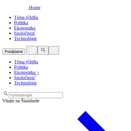
Home
Téma týždňa
Politika
Ekonomika
Spoločnosť
Technológie
Predplatné
Téma týždňa
Politika
Ekonomika
>
Spoločnosť
Technológie
Vitajte na Štandarde