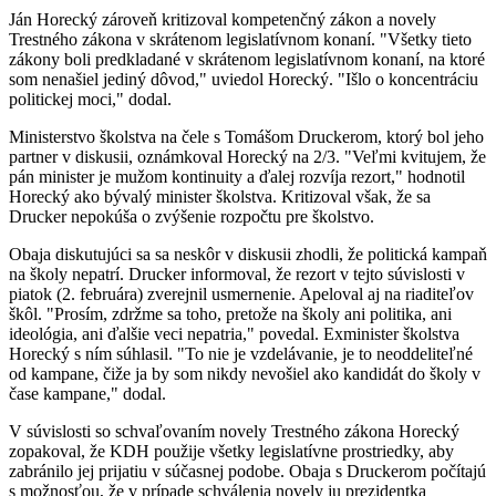
Ján Horecký zároveň kritizoval kompetenčný zákon a novely
Trestného zákona v skrátenom legislatívnom konaní. "Všetky tieto
zákony boli predkladané v skrátenom legislatívnom konaní, na ktoré
som nenašiel jediný dôvod," uviedol Horecký. "Išlo o koncentráciu
politickej moci," dodal.
Ministerstvo školstva na čele s Tomášom Druckerom, ktorý bol jeho
partner v diskusii, oznámkoval Horecký na 2/3. "Veľmi kvitujem, že
pán minister je mužom kontinuity a ďalej rozvíja rezort," hodnotil
Horecký ako bývalý minister školstva. Kritizoval však, že sa
Drucker nepokúša o zvýšenie rozpočtu pre školstvo.
Obaja diskutujúci sa sa neskôr v diskusii zhodli, že politická kampaň
na školy nepatrí. Drucker informoval, že rezort v tejto súvislosti v
piatok (2. februára) zverejnil usmernenie. Apeloval aj na riaditeľov
škôl. "Prosím, zdržme sa toho, pretože na školy ani politika, ani
ideológia, ani ďalšie veci nepatria," povedal. Exminister školstva
Horecký s ním súhlasil. "To nie je vzdelávanie, je to neoddeliteľné
od kampane, čiže ja by som nikdy nevošiel ako kandidát do školy v
čase kampane," dodal.
V súvislosti so schvaľovaním novely Trestného zákona Horecký
zopakoval, že KDH použije všetky legislatívne prostriedky, aby
zabránilo jej prijatiu v súčasnej podobe. Obaja s Druckerom počítajú
s možnosťou, že v prípade schválenia novely ju prezidentka