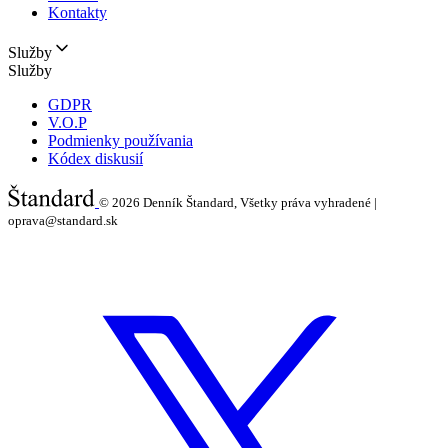
Kontakty
Služby
Služby
GDPR
V.O.P
Podmienky používania
Kódex diskusií
© 2026
Denník Štandard, Všetky práva vyhradené |
oprava@standard.sk