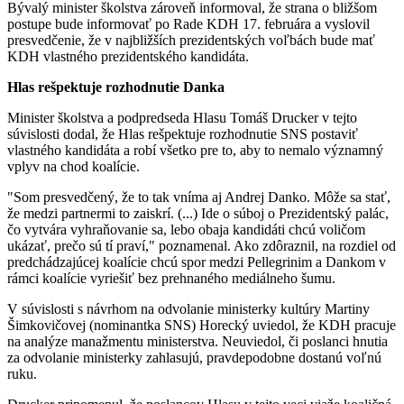
Bývalý minister školstva zároveň informoval, že strana o bližšom
postupe bude informovať po Rade KDH 17. februára a vyslovil
presvedčenie, že v najbližších prezidentských voľbách bude mať
KDH vlastného prezidentského kandidáta.
Hlas rešpektuje rozhodnutie Danka
Minister školstva a podpredseda Hlasu Tomáš Drucker v tejto
súvislosti dodal, že Hlas rešpektuje rozhodnutie SNS postaviť
vlastného kandidáta a robí všetko pre to, aby to nemalo významný
vplyv na chod koalície.
"Som presvedčený, že to tak vníma aj Andrej Danko. Môže sa stať,
že medzi partnermi to zaiskrí. (...) Ide o súboj o Prezidentský palác,
čo vytvára vyhraňovanie sa, lebo obaja kandidáti chcú voličom
ukázať, prečo sú tí praví," poznamenal. Ako zdôraznil, na rozdiel od
predchádzajúcej koalície chcú spor medzi Pellegrinim a Dankom v
rámci koalície vyriešiť bez prehnaného mediálneho šumu.
V súvislosti s návrhom na odvolanie ministerky kultúry Martiny
Šimkovičovej (nominantka SNS) Horecký uviedol, že KDH pracuje
na analýze manažmentu ministerstva. Neuviedol, či poslanci hnutia
za odvolanie ministerky zahlasujú, pravdepodobne dostanú voľnú
ruku.