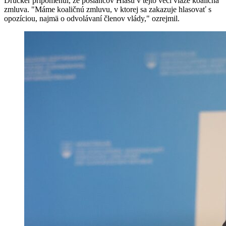
Drucker pripomenul, že poslancov Hlasu v tejto veci viaže koaličná
zmluva. "Máme koaličnú zmluvu, v ktorej sa zakazuje hlasovať s
opozíciou, najmä o odvolávaní členov vlády," ozrejmil.