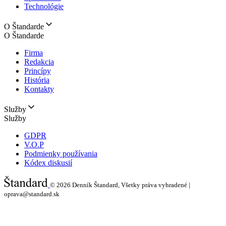
Technológie
O Štandarde
O Štandarde
Firma
Redakcia
Princípy
História
Kontakty
Služby
Služby
GDPR
V.O.P
Podmienky používania
Kódex diskusií
© 2026
Denník Štandard, Všetky práva vyhradené |
oprava@standard.sk