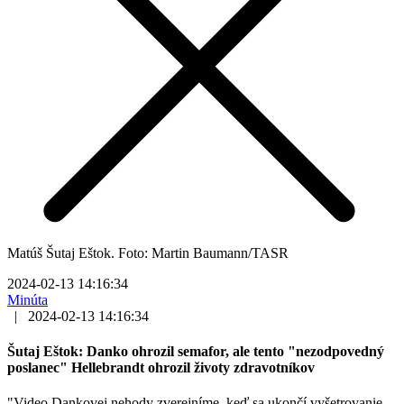
Matúš Šutaj Eštok. Foto: Martin Baumann/TASR
2024-02-13 14:16:34
Minúta
|
2024-02-13 14:16:34
Šutaj Eštok: Danko ohrozil semafor, ale tento "nezodpovedný
poslanec" Hellebrandt ohrozil životy zdravotníkov
"Video Dankovej nehody zverejníme, keď sa ukončí vyšetrovanie