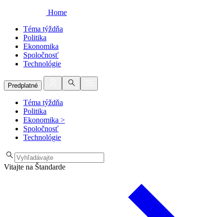
Home
Téma týždňa
Politika
Ekonomika
Spoločnosť
Technológie
Predplatné
Téma týždňa
Politika
Ekonomika
>
Spoločnosť
Technológie
Vitajte na Štandarde