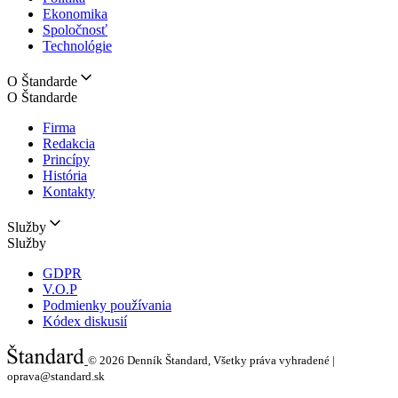
Ekonomika
Spoločnosť
Technológie
O Štandarde
O Štandarde
Firma
Redakcia
Princípy
História
Kontakty
Služby
Služby
GDPR
V.O.P
Podmienky používania
Kódex diskusií
© 2026
Denník Štandard, Všetky práva vyhradené |
oprava@standard.sk