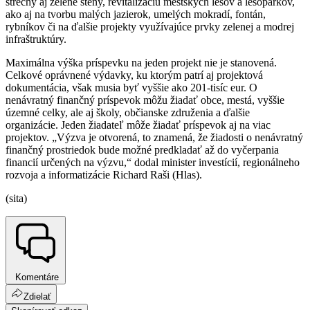
strechy aj zelené steny, revitalizáciu mestských lesov a lesoparkov,
ako aj na tvorbu malých jazierok, umelých mokradí, fontán,
rybníkov či na ďalšie projekty využívajúce prvky zelenej a modrej
infraštruktúry.
Maximálna výška príspevku na jeden projekt nie je stanovená.
Celkové oprávnené výdavky, ku ktorým patrí aj projektová
dokumentácia, však musia byť vyššie ako 201-tisíc eur. O
nenávratný finančný príspevok môžu žiadať obce, mestá, vyššie
územné celky, ale aj školy, občianske združenia a ďalšie
organizácie. Jeden žiadateľ môže žiadať príspevok aj na viac
projektov. „Výzva je otvorená, to znamená, že žiadosti o nenávratný
finančný prostriedok bude možné predkladať až do vyčerpania
financií určených na výzvu,“ dodal minister investícií, regionálneho
rozvoja a informatizácie Richard Raši (Hlas).
(sita)
Komentáre
Zdielať