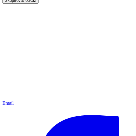
Skopírovať odkaz
Email