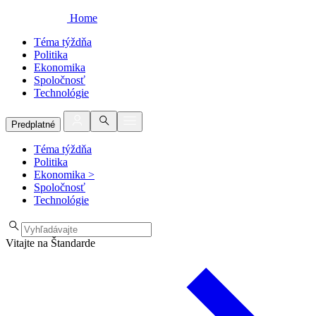
Home
Téma týždňa
Politika
Ekonomika
Spoločnosť
Technológie
Predplatné
Téma týždňa
Politika
Ekonomika
>
Spoločnosť
Technológie
Vitajte na Štandarde