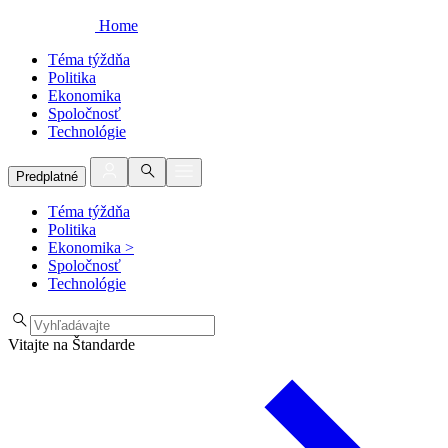
Home
Téma týždňa
Politika
Ekonomika
Spoločnosť
Technológie
Predplatné
Téma týždňa
Politika
Ekonomika
>
Spoločnosť
Technológie
Vitajte na Štandarde