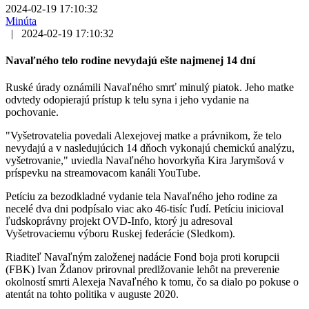
2024-02-19 17:10:32
Minúta
|
2024-02-19 17:10:32
Navaľného telo rodine nevydajú ešte najmenej 14 dní
Ruské úrady oznámili Navaľného smrť minulý piatok. Jeho matke
odvtedy odopierajú prístup k telu syna i jeho vydanie na
pochovanie.
"Vyšetrovatelia povedali Alexejovej matke a právnikom, že telo
nevydajú a v nasledujúcich 14 dňoch vykonajú chemickú analýzu,
vyšetrovanie," uviedla Navaľného hovorkyňa Kira Jarymšová v
príspevku na streamovacom kanáli YouTube.
Petíciu za bezodkladné vydanie tela Navaľného jeho rodine za
necelé dva dni podpísalo viac ako 46-tisíc ľudí. Petíciu inicioval
ľudskoprávny projekt OVD-Info, ktorý ju adresoval
Vyšetrovaciemu výboru Ruskej federácie (Sledkom).
Riaditeľ Navaľným založenej nadácie Fond boja proti korupcii
(FBK) Ivan Ždanov prirovnal predlžovanie lehôt na preverenie
okolností smrti Alexeja Navaľného k tomu, čo sa dialo po pokuse o
atentát na tohto politika v auguste 2020.