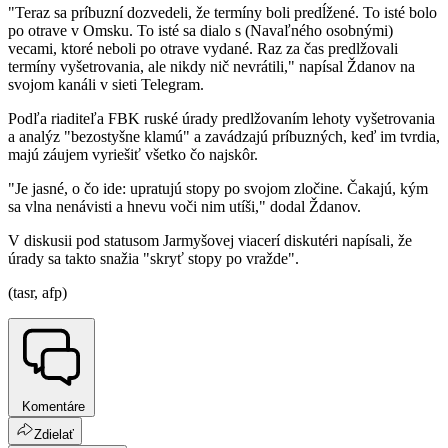
"Teraz sa príbuzní dozvedeli, že termíny boli predĺžené. To isté bolo
po otrave v Omsku. To isté sa dialo s (Navaľného osobnými)
vecami, ktoré neboli po otrave vydané. Raz za čas predlžovali
termíny vyšetrovania, ale nikdy nič nevrátili," napísal Ždanov na
svojom kanáli v sieti Telegram.
Podľa riaditeľa FBK ruské úrady predlžovaním lehoty vyšetrovania
a analýz "bezostyšne klamú" a zavádzajú príbuzných, keď im tvrdia,
majú záujem vyriešiť všetko čo najskôr.
"Je jasné, o čo ide: upratujú stopy po svojom zločine. Čakajú, kým
sa vlna nenávisti a hnevu voči nim utíši," dodal Ždanov.
V diskusii pod statusom Jarmyšovej viacerí diskutéri napísali, že
úrady sa takto snažia "skryť stopy po vražde".
(tasr, afp)
Komentáre
Zdielať