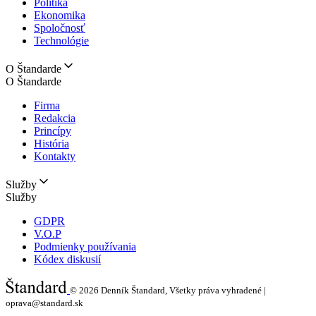
Politika
Ekonomika
Spoločnosť
Technológie
O Štandarde
O Štandarde
Firma
Redakcia
Princípy
História
Kontakty
Služby
Služby
GDPR
V.O.P
Podmienky používania
Kódex diskusií
© 2026
Denník Štandard, Všetky práva vyhradené |
oprava@standard.sk