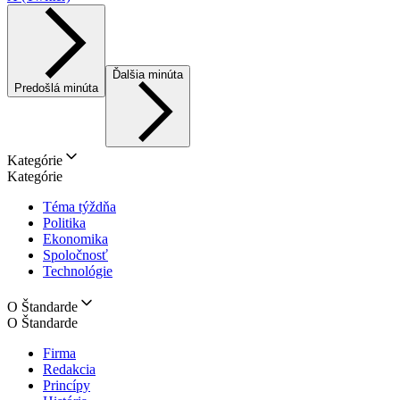
Ďalšia minúta
Predošlá minúta
Kategórie
Kategórie
Téma týždňa
Politika
Ekonomika
Spoločnosť
Technológie
O Štandarde
O Štandarde
Firma
Redakcia
Princípy