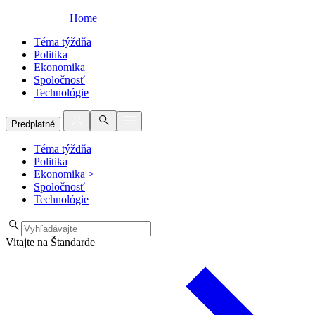
Home
Téma týždňa
Politika
Ekonomika
Spoločnosť
Technológie
Predplatné
Téma týždňa
Politika
Ekonomika
>
Spoločnosť
Technológie
Vitajte na Štandarde