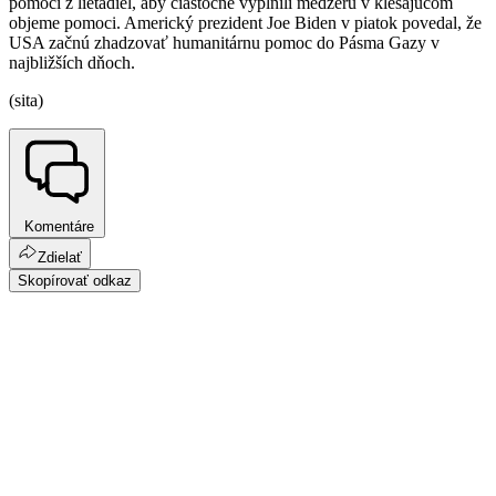
pomoci z lietadiel, aby čiastočne vyplnili medzeru v klesajúcom
objeme pomoci. Americký prezident Joe Biden v piatok povedal, že
USA začnú zhadzovať humanitárnu pomoc do Pásma Gazy v
najbližších dňoch.
(sita)
Komentáre
Zdielať
Skopírovať odkaz