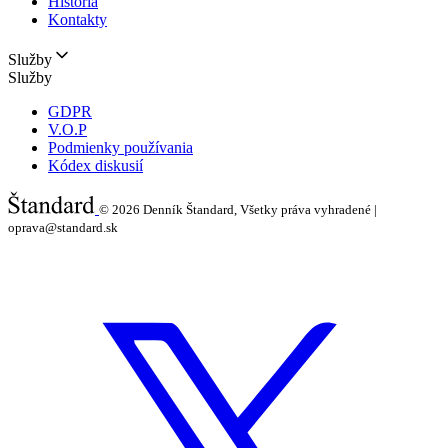
História
Kontakty
Služby
Služby
GDPR
V.O.P
Podmienky používania
Kódex diskusií
© 2026
Denník Štandard, Všetky práva vyhradené |
oprava@standard.sk