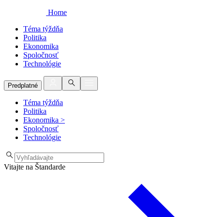
Home
Téma týždňa
Politika
Ekonomika
Spoločnosť
Technológie
Predplatné
Téma týždňa
Politika
Ekonomika
>
Spoločnosť
Technológie
Vitajte na Štandarde