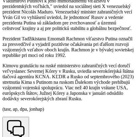
Vladimirovi Putinovi k jeho mimoriadnemu víťazstvu v
prezidentských voľbách," uviedol na sociálnej sieti X venezuelský
prezident Nicolás Maduro. Venezuelský minister zahraničných vecí
Yván Gil vo vyhlásení uviedol, že jednotnosť Rusov a vedenie
prezidenta Putina sú základom pre zvrchovanosť a územnú
celistvosť krajiny a aj pre politickú stabilitu a globálnu bezpečnosť.
Prezident Tadžikistanu Emomali Rachmon víťazstvo Putina označil
za presvedčivé a vyjadril pozitívne očakávania pri ďalšom rozvoji
vzájomných vzťahov oboch krajín. Rachmon je v bývalej sovietskej
republike pri moci od roku 1992.
Kimovu gratuláciu na ruské ministerstvo zahraničných vecí doručí
veľvyslanec Severnej Kórey v Rusku, uviedla severokórejská štátna
tlačová agentúra KCNA. KĽDR a Rusko od septembrového (2023)
stretnutia Kima s Putinom na ruskom Ďalekom východe prehlbujú
vzájomnú vojenskú spoluprácu. Viac než 40 krajín vrátane USA,
európskych štátov, Južnej Kórey a Japonska v januári odsúdilo
dodávky severokórejských zbraní Rusku.
(tasr, ap, dpa, jonhap)