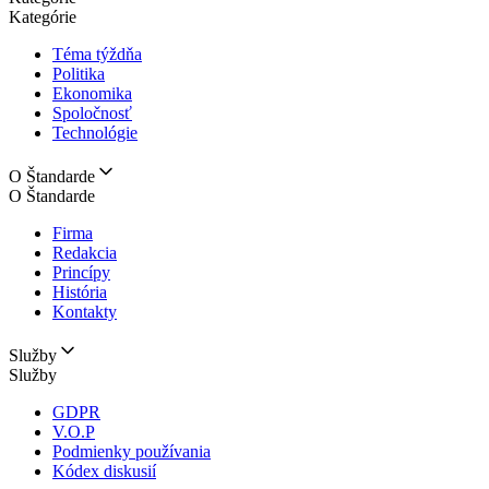
Kategórie
Téma týždňa
Politika
Ekonomika
Spoločnosť
Technológie
O Štandarde
O Štandarde
Firma
Redakcia
Princípy
História
Kontakty
Služby
Služby
GDPR
V.O.P
Podmienky používania
Kódex diskusií