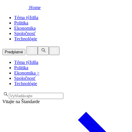
Home
Téma týždňa
Politika
Ekonomika
Spoločnosť
Technológie
Predplatné
Téma týždňa
Politika
Ekonomika
>
Spoločnosť
Technológie
Vitajte na Štandarde