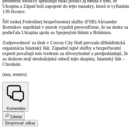
predmestí Moskvy špekulujú ruskí politici aj médiá o tom, že
Ukrajina a Západ boli zapojené do tejto masakry, ktorá si vyžiadala
139 životov.
Šéf ruskej Federálnej bezpečnostnej služby (FSB) Alexander
Bortnikov napríklad v utorok vyjadril presvedčenie, že na útoku sa
podieľala Ukrajina spolu so Spojenými štátmi a Britániou.
Zodpovednosť za útok v Crocus City Hall prevzala džihádistická
organizácia Islamský štát. Západné tajné služby a bezpečnostní
experti považujú toto tvrdenie za dôveryhodné a predpokladajú, že
za útokom stojí stredoázijská odnož tejto skupiny, Islamský štát –
Chorásán.
(tasr, reuters)
Komentáre
Zdielať
Skopírovať odkaz