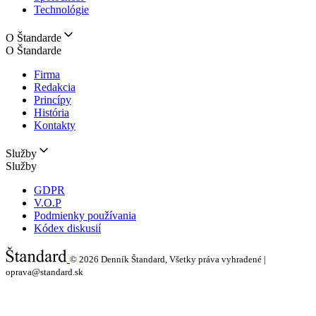
Technológie
O Štandarde
O Štandarde
Firma
Redakcia
Princípy
História
Kontakty
Služby
Služby
GDPR
V.O.P
Podmienky používania
Kódex diskusií
© 2026
Denník Štandard, Všetky práva vyhradené |
oprava@standard.sk