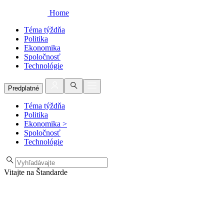
Home
Téma týždňa
Politika
Ekonomika
Spoločnosť
Technológie
Predplatné
Téma týždňa
Politika
Ekonomika
>
Spoločnosť
Technológie
Vitajte na Štandarde