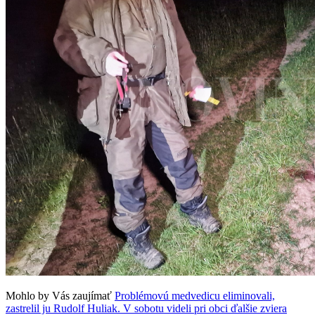
Mohlo by Vás zaujímať
Problémovú medvedicu eliminovali,
zastrelil ju Rudolf Huliak. V sobotu videli pri obci ďalšie zviera