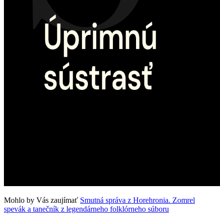
Mohlo by Vás zaujímať
Smutná správa z Horehronia. Zomrel
spevák a tanečník z legendárneho folklórneho súboru