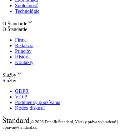
Spoločnosť
Technológie
O Štandarde
O Štandarde
Firma
Redakcia
Princípy
História
Kontakty
Služby
Služby
GDPR
V.O.P
Podmienky používania
Kódex diskusií
© 2026
Denník Štandard, Všetky práva vyhradené |
oprava@standard.sk