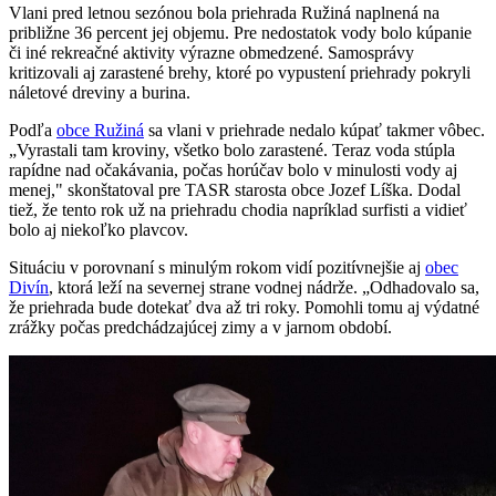
Vlani pred letnou sezónou bola priehrada Ružiná naplnená na
približne 36 percent jej objemu. Pre nedostatok vody bolo kúpanie
či iné rekreačné aktivity výrazne obmedzené. Samosprávy
kritizovali aj zarastené brehy, ktoré po vypustení priehrady pokryli
náletové dreviny a burina.
Podľa
obce Ružiná
sa vlani v priehrade nedalo kúpať takmer vôbec.
„Vyrastali tam kroviny, všetko bolo zarastené. Teraz voda stúpla
rapídne nad očakávania, počas horúčav bolo v minulosti vody aj
menej," skonštatoval pre TASR starosta obce Jozef Líška. Dodal
tiež, že tento rok už na priehradu chodia napríklad surfisti a vidieť
bolo aj niekoľko plavcov.
Situáciu v porovnaní s minulým rokom vidí pozitívnejšie aj
obec
Divín
, ktorá leží na severnej strane vodnej nádrže. „Odhadovalo sa,
že priehrada bude dotekať dva až tri roky. Pomohli tomu aj výdatné
zrážky počas predchádzajúcej zimy a v jarnom období.