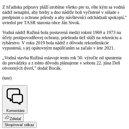
Z hľadiska prípravy pláží urobíme všetko pre to, ešte kým sa vodná
nádrž nenaplní, aby brehy a dno nádrže boli vyčistené v súlade s
predpismi o ochrane prírody a aby návštevníci odchádzali spokojní,"
uviedol pre TASR starosta obce Ján Sivok.
Vodná nádrž Ružiná bola postavená medzi rokmi 1969 a 1973 na
účely protipovodňovej ochrany, priehrada tiež slúži na rekreáciu a
rybárstvo. V roku 2019 bola nádrž z dôvodu rekonštrukcie
vypustená, s jej opätovným napúšťaním sa začalo v lete 2021.
„Vodná stavba Ružiná oslavuje tento rok 50. výročie od spustenia
do prevádzky a z tohto dôvodu plánujeme v sobotu 22. júna Deň
otvorených dverí," dodal Bocák.
(tasr)
Komentáre
Zdielať
Skopírovať odkaz