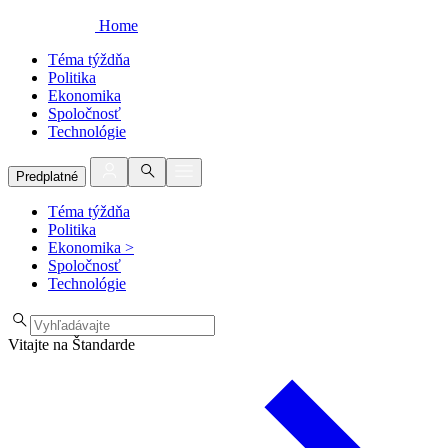
Home
Téma týždňa
Politika
Ekonomika
Spoločnosť
Technológie
Predplatné
Téma týždňa
Politika
Ekonomika
>
Spoločnosť
Technológie
Vitajte na Štandarde