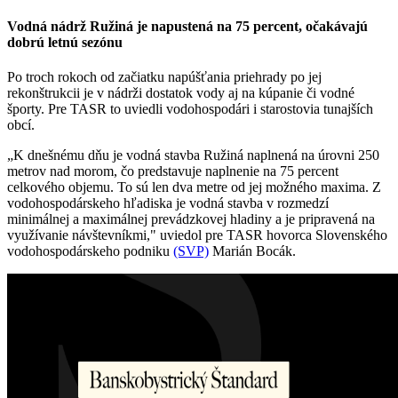
Vodná nádrž Ružiná je napustená na 75 percent, očakávajú
dobrú letnú sezónu
Po troch rokoch od začiatku napúšťania priehrady po jej
rekonštrukcii je v nádrži dostatok vody aj na kúpanie či vodné
športy. Pre TASR to uviedli vodohospodári i starostovia tunajších
obcí.
„K dnešnému dňu je vodná stavba Ružiná naplnená na úrovni 250
metrov nad morom, čo predstavuje naplnenie na 75 percent
celkového objemu. To sú len dva metre od jej možného maxima. Z
vodohospodárskeho hľadiska je vodná stavba v rozmedzí
minimálnej a maximálnej prevádzkovej hladiny a je pripravená na
využívanie návštevníkmi," uviedol pre TASR hovorca Slovenského
vodohospodárskeho podniku
(SVP)
Marián Bocák.