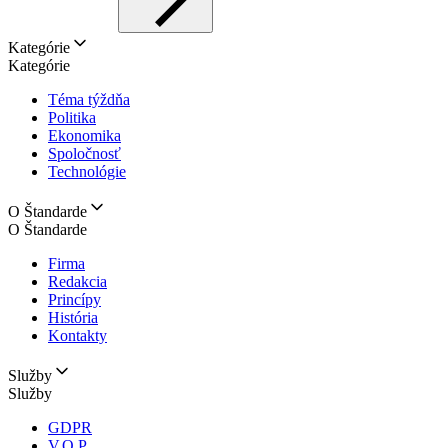
Kategórie
Kategórie
Téma týždňa
Politika
Ekonomika
Spoločnosť
Technológie
O Štandarde
O Štandarde
Firma
Redakcia
Princípy
História
Kontakty
Služby
Služby
GDPR
V.O.P