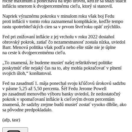
ročné maximum a ponecháva na tejto úrovni, keďže sa snaží stlačiť
infláciu smerom k dvojpercentnému cieľu, ktorý si stanovil.
Napriek výraznému pokroku v minulom roku však boj Fedu
proti inflácii v tomto roku zaznamenal komplikácie, keďže tempo
rastu spotrebiteľských cien sa v prvom štvrťroku opäť zrýchlilo.
Fed pri znižovaní inflácie z jej vrcholu v roku 2022 dosiahol
obrovský pokrok, zatiaľ čo nezamestnanosť zostala nízka, uviedol
Barr. Menová politika však podľa neho ešte stále nie je úplne
na ceste k dvojpercentnému cieľu.
„To znamená, že budeme musieť našej reštriktívnej politike
poskytnúť ešte nejaký čas na to, aby mohla pokračovať v plnení
svojich úloh,“ konštatoval.
Fed na zasadnutí 1. mája ponechal svoju kľúčovú úrokovú sadzbu
v pásme 5,25 až 5,50 percenta. Šéf Fedu Jerome Powell
po zasadnutí menového výboru banky uviedol, že nedostatočný
pokrok v spomaľovaní inflácie k cieľovým dvom percentám
znamená, že sadzby zrejme budú musieť zostať vysoko dlhšie, ako
sa pôvodne predpokladalo.
(afp, tasr)