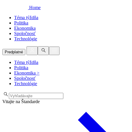
Home
Téma týždňa
Politika
Ekonomika
Spoločnosť
Technológie
Predplatné
Téma týždňa
Politika
Ekonomika
>
Spoločnosť
Technológie
Vitajte na Štandarde