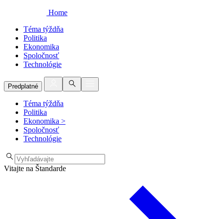
Home
Téma týždňa
Politika
Ekonomika
Spoločnosť
Technológie
Predplatné
Téma týždňa
Politika
Ekonomika
>
Spoločnosť
Technológie
Vitajte na Štandarde