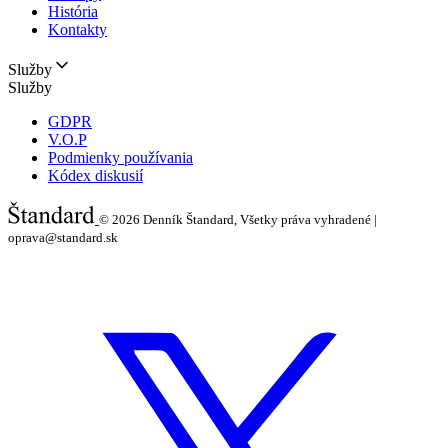
História
Kontakty
Služby
Služby
GDPR
V.O.P
Podmienky používania
Kódex diskusií
© 2026
Denník Štandard, Všetky práva vyhradené |
oprava@standard.sk