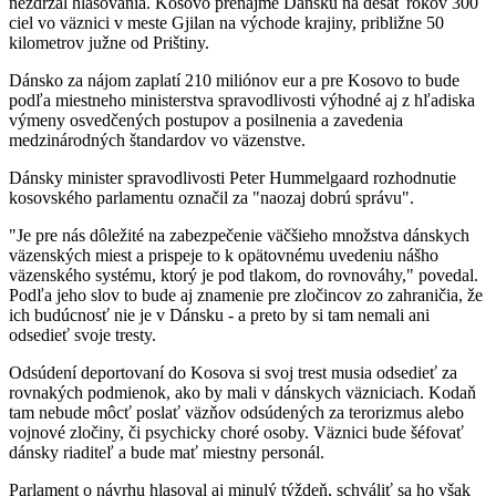
nezdržal hlasovania. Kosovo prenajme Dánsku na desať rokov 300
ciel vo väznici v meste Gjilan na východe krajiny, približne 50
kilometrov južne od Prištiny.
Dánsko za nájom zaplatí 210 miliónov eur a pre Kosovo to bude
podľa miestneho ministerstva spravodlivosti výhodné aj z hľadiska
výmeny osvedčených postupov a posilnenia a zavedenia
medzinárodných štandardov vo väzenstve.
Dánsky minister spravodlivosti Peter Hummelgaard rozhodnutie
kosovského parlamentu označil za "naozaj dobrú správu".
"Je pre nás dôležité na zabezpečenie väčšieho množstva dánskych
väzenských miest a prispeje to k opätovnému uvedeniu nášho
väzenského systému, ktorý je pod tlakom, do rovnováhy," povedal.
Podľa jeho slov to bude aj znamenie pre zločincov zo zahraničia, že
ich budúcnosť nie je v Dánsku - a preto by si tam nemali ani
odsedieť svoje tresty.
Odsúdení deportovaní do Kosova si svoj trest musia odsedieť za
rovnakých podmienok, ako by mali v dánskych väzniciach. Kodaň
tam nebude môcť poslať väzňov odsúdených za terorizmus alebo
vojnové zločiny, či psychicky choré osoby. Väznici bude šéfovať
dánsky riaditeľ a bude mať miestny personál.
Parlament o návrhu hlasoval aj minulý týždeň, schváliť sa ho však