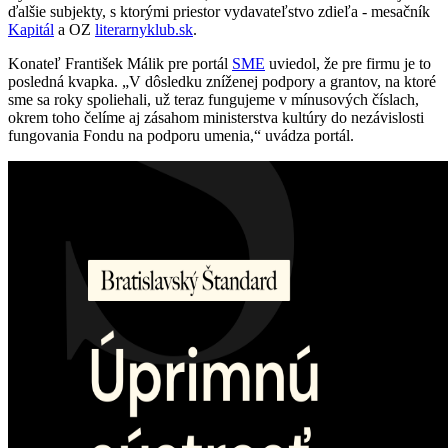
ďalšie subjekty, s ktorými priestor vydavateľstvo zdieľa - mesačník
Kapitál
a OZ
literarnyklub.sk
.
Konateľ František Málik pre portál
SME
uviedol, že pre firmu je to
posledná kvapka. „V dôsledku zníženej podpory a grantov, na ktoré
sme sa roky spoliehali, už teraz fungujeme v mínusových číslach,
okrem toho čelíme aj zásahom ministerstva kultúry do nezávislosti
fungovania Fondu na podporu umenia,“ uvádza portál.