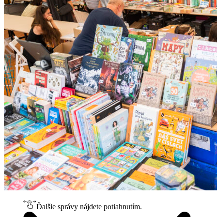
Ďalšie správy nájdete potiahnutím.