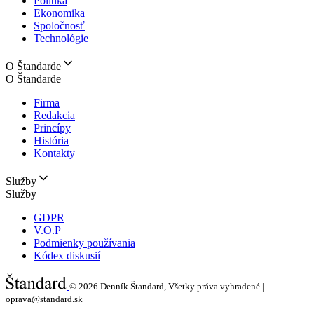
Politika
Ekonomika
Spoločnosť
Technológie
O Štandarde
O Štandarde
Firma
Redakcia
Princípy
História
Kontakty
Služby
Služby
GDPR
V.O.P
Podmienky používania
Kódex diskusií
© 2026
Denník Štandard, Všetky práva vyhradené |
oprava@standard.sk