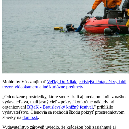
Mohlo by Vás zaujímať
Veľký Draždiak je čistejší. Potápači vytiahli
trezor, videokameru a iné kuriózne predmety
„Odcudzené prostriedky, ktoré sme získali aj predajom kníh z nášho
vydavateľstva, mali jasný cieľ - pokryť konkrétne náklady pri
organizovaní
BRaK - Bratislavský knižný festival
," priblížilo
vydavateľstvo. Členovia sa rozhodli škodu pokryť prostredníctvom
zbierky na
donio.sk
.
Vydavateľstvo zároveň uviedlo, že krádežou boli zasiahnuté aj