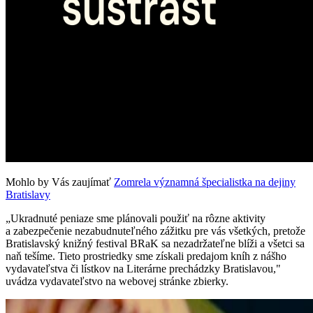
Mohlo by Vás zaujímať
Zomrela významná špecialistka na dejiny
Bratislavy
„Ukradnuté peniaze sme plánovali použiť na rôzne aktivity
a zabezpečenie nezabudnuteľného zážitku pre vás všetkých, pretože
Bratislavský knižný festival BRaK sa nezadržateľne blíži a všetci sa
naň tešíme. Tieto prostriedky sme získali predajom kníh z nášho
vydavateľstva či lístkov na Literárne prechádzky Bratislavou,"
uvádza vydavateľstvo na webovej stránke zbierky.