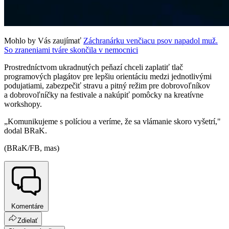
Mohlo by Vás zaujímať
Záchranárku venčiacu psov napadol muž.
So zraneniami tváre skončila v nemocnici
Prostredníctvom ukradnutých peňazí chceli zaplatiť tlač
programových plagátov pre lepšiu orientáciu medzi jednotlivými
podujatiami, zabezpečiť stravu a pitný režim pre dobrovoľníkov
a dobrovoľníčky na festivale a nakúpiť pomôcky na kreatívne
workshopy.
„Komunikujeme s políciou a veríme, že sa vlámanie skoro vyšetrí,"
dodal BRaK.
(BRaK/FB, mas)
Komentáre
Zdielať