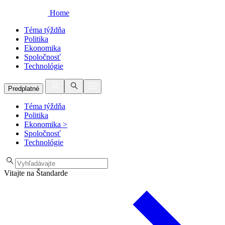
Home
Téma týždňa
Politika
Ekonomika
Spoločnosť
Technológie
Predplatné
Téma týždňa
Politika
Ekonomika
>
Spoločnosť
Technológie
Vitajte na Štandarde