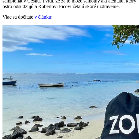
šampionát v Česku. Tvrdí, že za to môže samotný akt atentátu, ktorý
ostro odsudzujú a Robertovi Ficovi želajú skoré uzdravenie.
Viac sa dočítate
v článku
: