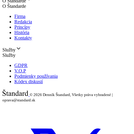
O Štandarde
O Štandarde
Firma
Redakcia
Princípy
História
Kontakty
Služby
Služby
GDPR
V.O.P
Podmienky používania
Kódex diskusií
© 2026
Denník Štandard, Všetky práva vyhradené |
oprava@standard.sk