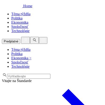
Home
Téma týždňa
Politika
Ekonomika
Spoločnosť
Technológie
Predplatné
Téma týždňa
Politika
Ekonomika
>
Spoločnosť
Technológie
Vitajte na Štandarde