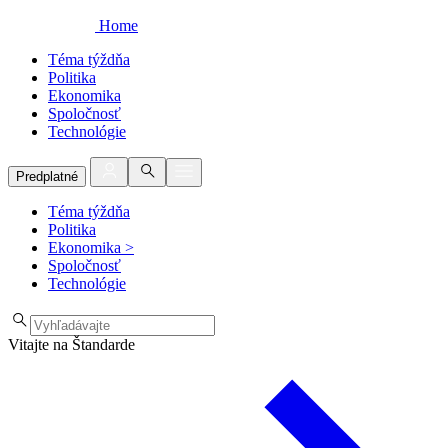
Home
Téma týždňa
Politika
Ekonomika
Spoločnosť
Technológie
Predplatné
Téma týždňa
Politika
Ekonomika
>
Spoločnosť
Technológie
Vitajte na Štandarde