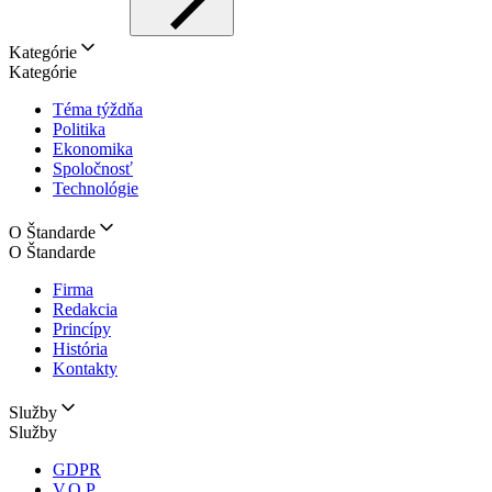
Kategórie
Kategórie
Téma týždňa
Politika
Ekonomika
Spoločnosť
Technológie
O Štandarde
O Štandarde
Firma
Redakcia
Princípy
História
Kontakty
Služby
Služby
GDPR
V.O.P