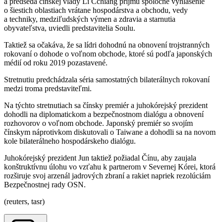
a predseda čínskej vlády Li Čchiang prijmú spoločné vyhlásenie
o šiestich oblastiach vrátane hospodárstva a obchodu, vedy
a techniky, medziľudských výmen a zdravia a starnutia
obyvateľstva, uviedli predstavitelia Soulu.
Taktiež sa očakáva, že sa lídri dohodnú na obnovení trojstranných
rokovaní o dohode o voľnom obchode, ktoré sú podľa japonských
médií od roku 2019 pozastavené.
Stretnutiu predchádzala séria samostatných bilaterálnych rokovaní
medzi troma predstaviteľmi.
Na týchto stretnutiach sa čínsky premiér a juhokórejský prezident
dohodli na diplomatickom a bezpečnostnom dialógu a obnovení
rozhovorov o voľnom obchode. Japonský premiér so svojím
čínskym náprotivkom diskutovali o Taiwane a dohodli sa na novom
kole bilaterálneho hospodárskeho dialógu.
Juhokórejský prezident Jun taktiež požiadal Čínu, aby zaujala
konštruktívnu úlohu vo vzťahu k partnerom v Severnej Kórei, ktorá
rozširuje svoj arzenál jadrových zbraní a rakiet napriek rezolúciám
Bezpečnostnej rady OSN.
(reuters, tasr)