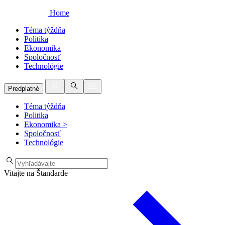
Home
Téma týždňa
Politika
Ekonomika
Spoločnosť
Technológie
Predplatné
Téma týždňa
Politika
Ekonomika
>
Spoločnosť
Technológie
Vitajte na Štandarde