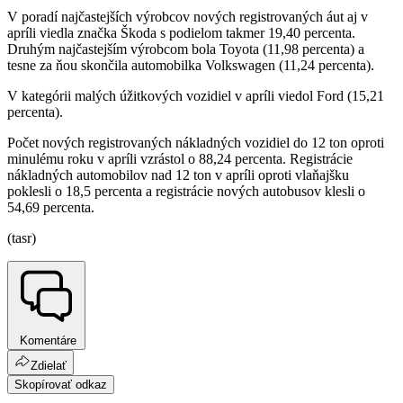
V poradí najčastejších výrobcov nových registrovaných áut aj v
apríli viedla značka Škoda s podielom takmer 19,40 percenta.
Druhým najčastejším výrobcom bola Toyota (11,98 percenta) a
tesne za ňou skončila automobilka Volkswagen (11,24 percenta).
V kategórii malých úžitkových vozidiel v apríli viedol Ford (15,21
percenta).
Počet nových registrovaných nákladných vozidiel do 12 ton oproti
minulému roku v apríli vzrástol o 88,24 percenta. Registrácie
nákladných automobilov nad 12 ton v apríli oproti vlaňajšku
poklesli o 18,5 percenta a registrácie nových autobusov klesli o
54,69 percenta.
(tasr)
Komentáre
Zdielať
Skopírovať odkaz