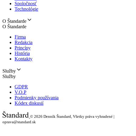
Spoločnosť
Technológie
O Štandarde
O Štandarde
Firma
Redakcia
Princípy
História
Kontakty
Služby
Služby
GDPR
V.O.P
Podmienky používania
Kódex diskusií
© 2026
Denník Štandard, Všetky práva vyhradené |
oprava@standard.sk