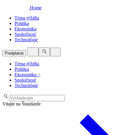
Home
Téma týždňa
Politika
Ekonomika
Spoločnosť
Technológie
Predplatné
Téma týždňa
Politika
Ekonomika
>
Spoločnosť
Technológie
Vitajte na Štandarde