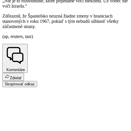
„Nie je to rozhodnutie, ktoré prijímame voči niekomu. Už vôbec nie
voči Izraelu.“
Zdôraznil, že Španielsko neuzná žiadne zmeny v hraniciach
stanovených v roku 1967, pokiaľ s tým nebudú súhlasiť všetky
zúčastnené strany.
(ap, reuters, tasr)
Komentáre
Zdielať
Skopírovať odkaz