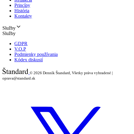
Princípy
História
Kontakty
Služby
Služby
GDPR
V.O.P
Podmienky používania
Kódex diskusií
© 2026
Denník Štandard, Všetky práva vyhradené |
oprava@standard.sk