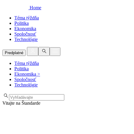
Home
Téma týždňa
Politika
Ekonomika
Spoločnosť
Technológie
Predplatné
Téma týždňa
Politika
Ekonomika
>
Spoločnosť
Technológie
Vitajte na Štandarde