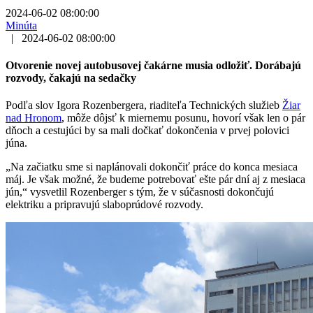
2024-06-02 08:00:00
Minúta
|
2024-06-02 08:00:00
Otvorenie novej autobusovej čakárne musia odložiť. Dorábajú
rozvody, čakajú na sedačky
Podľa slov Igora Rozenbergera, riaditeľa Technických služieb
Žiar
nad Hronom
, môže dôjsť k miernemu posunu, hovorí však len o pár
dňoch a cestujúci by sa mali dočkať dokončenia v prvej polovici
júna.
„Na začiatku sme si naplánovali dokončiť práce do konca mesiaca
máj. Je však možné, že budeme potrebovať ešte pár dní aj z mesiaca
jún,“ vysvetlil Rozenberger s tým, že v súčasnosti dokončujú
elektriku a pripravujú slaboprúdové rozvody.