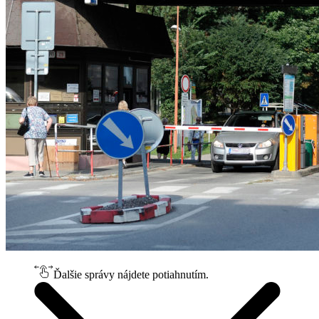
Ďalšie správy nájdete potiahnutím.