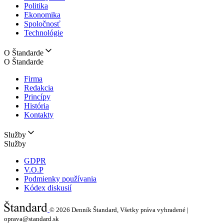
Politika
Ekonomika
Spoločnosť
Technológie
O Štandarde
O Štandarde
Firma
Redakcia
Princípy
História
Kontakty
Služby
Služby
GDPR
V.O.P
Podmienky používania
Kódex diskusií
© 2026
Denník Štandard, Všetky práva vyhradené |
oprava@standard.sk