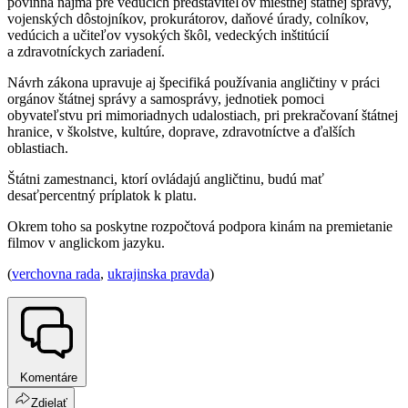
povinná najmä pre vedúcich predstaviteľov miestnej štátnej správy,
vojenských dôstojníkov, prokurátorov, daňové úrady, colníkov,
vedúcich a učiteľov vysokých škôl, vedeckých inštitúcií
a zdravotníckych zariadení.
Návrh zákona upravuje aj špecifiká používania angličtiny v práci
orgánov štátnej správy a samosprávy, jednotiek pomoci
obyvateľstvu pri mimoriadnych udalostiach, pri prekračovaní štátnej
hranice, v školstve, kultúre, doprave, zdravotníctve a ďalších
oblastiach.
Štátni zamestnanci, ktorí ovládajú angličtinu, budú mať
desaťpercentný príplatok k platu.
Okrem toho sa poskytne rozpočtová podpora kinám na premietanie
filmov v anglickom jazyku.
(
verchovna rada
,
ukrajinska pravda
)
Komentáre
Zdielať