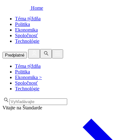
Home
Téma týždňa
Politika
Ekonomika
Spoločnosť
Technológie
Predplatné
Téma týždňa
Politika
Ekonomika
>
Spoločnosť
Technológie
Vitajte na Štandarde