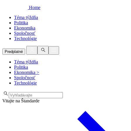
Home
Téma týždňa
Politika
Ekonomika
Spoločnosť
Technológie
Predplatné
Téma týždňa
Politika
Ekonomika
>
Spoločnosť
Technológie
Vitajte na Štandarde