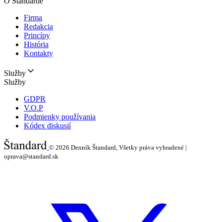
O Štandarde
Firma
Redakcia
Princípy
História
Kontakty
Služby
Služby
GDPR
V.O.P
Podmienky používania
Kódex diskusií
© 2026
Denník Štandard, Všetky práva vyhradené |
oprava@standard.sk