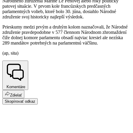
Národného združenia Marine Le Penovej alebo roky politicky
patovej situácie. V prvom kole francúzskych predčasných
parlamentných volieb, ktoré bolo 30. júna, dosiahlo Národné
združenie svoj historicky najlepší výsledok.
Prieskumy medzi prvým a druhým kolom naznačovali, že Národné
združenie pravdepodobne v 577 člennom Národnom zhromaždení
čiže dolnej komore parlamentu obsadí najviac kresiel ale nezíska
289 mandátov potrebných na parlamentnú väčšinu.
(ap, sita)
Komentáre
Zdielať
Skopírovať odkaz