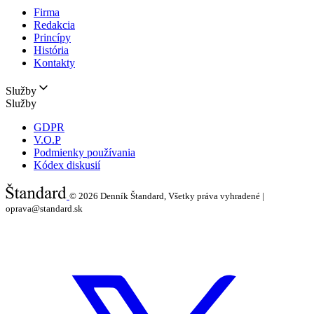
Firma
Redakcia
Princípy
História
Kontakty
Služby
Služby
GDPR
V.O.P
Podmienky používania
Kódex diskusií
© 2026
Denník Štandard, Všetky práva vyhradené |
oprava@standard.sk