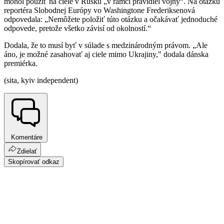
mohol použiť na ciele v Rusku „v rámci pravidiel vojny“. Na otázku
reportéra Slobodnej Európy vo Washingtone Frederiksenová
odpovedala: „Nemôžete položiť túto otázku a očakávať jednoduché
odpovede, pretože všetko závisí od okolností.“
Dodala, že to musí byť v súlade s medzinárodným právom. „Ale
áno, je možné zasahovať aj ciele mimo Ukrajiny," dodala dánska
premiérka.
(sita, kyiv independent)
Komentáre
Zdielať
Skopírovať odkaz