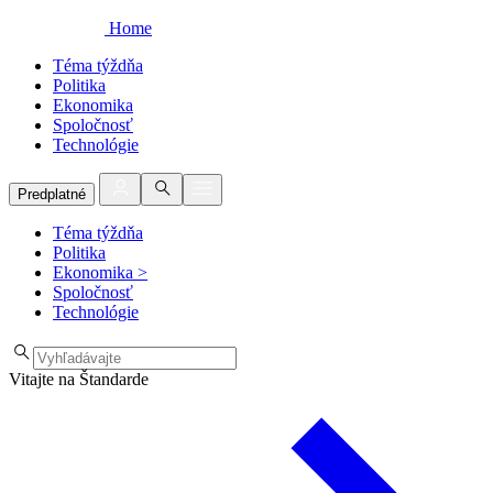
Home
Téma týždňa
Politika
Ekonomika
Spoločnosť
Technológie
Predplatné
Téma týždňa
Politika
Ekonomika
>
Spoločnosť
Technológie
Vitajte na Štandarde