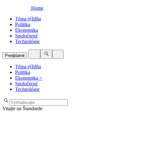
Home
Téma týždňa
Politika
Ekonomika
Spoločnosť
Technológie
Predplatné
Téma týždňa
Politika
Ekonomika
>
Spoločnosť
Technológie
Vitajte na Štandarde