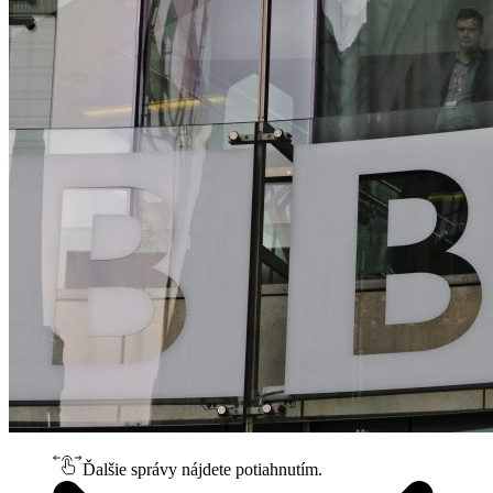
Ďalšie správy nájdete potiahnutím.