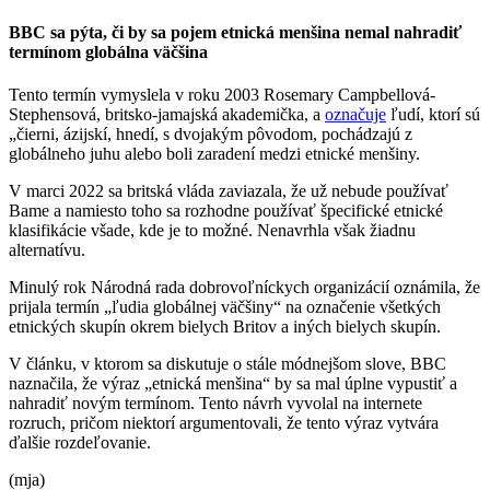
BBC sa pýta, či by sa pojem etnická menšina nemal nahradiť
termínom globálna väčšina
Tento termín vymyslela v roku 2003 Rosemary Campbellová-
Stephensová, britsko-jamajská akademička, a
označuje
ľudí, ktorí sú
„čierni, ázijskí, hnedí, s dvojakým pôvodom, pochádzajú z
globálneho juhu alebo boli zaradení medzi etnické menšiny.
V marci 2022 sa britská vláda zaviazala, že už nebude používať
Bame a namiesto toho sa rozhodne používať špecifické etnické
klasifikácie všade, kde je to možné. Nenavrhla však žiadnu
alternatívu.
Minulý rok Národná rada dobrovoľníckych organizácií oznámila, že
prijala termín „ľudia globálnej väčšiny“ na označenie všetkých
etnických skupín okrem bielych Britov a iných bielych skupín.
V článku, v ktorom sa diskutuje o stále módnejšom slove, BBC
naznačila, že výraz „etnická menšina“ by sa mal úplne vypustiť a
nahradiť novým termínom. Tento návrh vyvolal na internete
rozruch, pričom niektorí argumentovali, že tento výraz vytvára
ďalšie rozdeľovanie.
(mja)