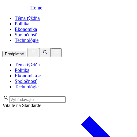
Home
Téma týždňa
Politika
Ekonomika
Spoločnosť
Technológie
Predplatné
Téma týždňa
Politika
Ekonomika
>
Spoločnosť
Technológie
Vitajte na Štandarde