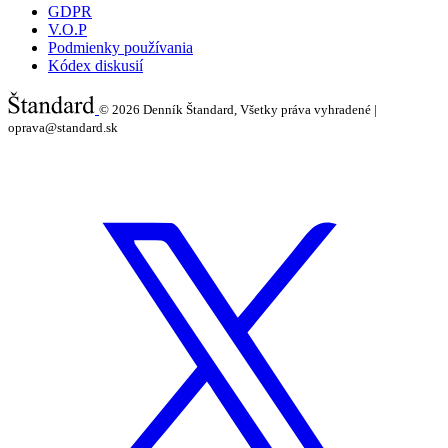
GDPR
V.O.P
Podmienky používania
Kódex diskusií
© 2026
Denník Štandard, Všetky práva vyhradené |
oprava@standard.sk