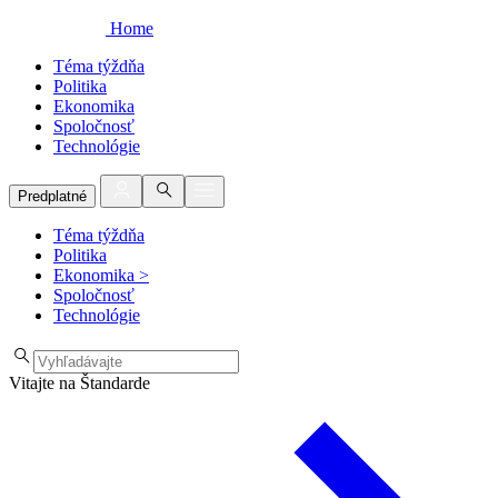
Home
Téma týždňa
Politika
Ekonomika
Spoločnosť
Technológie
Predplatné
Téma týždňa
Politika
Ekonomika
>
Spoločnosť
Technológie
Vitajte na Štandarde