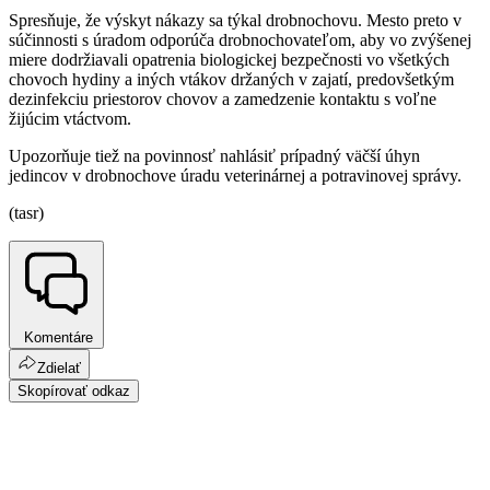
Spresňuje, že výskyt nákazy sa týkal drobnochovu. Mesto preto v
súčinnosti s úradom odporúča drobnochovateľom, aby vo zvýšenej
miere dodržiavali opatrenia biologickej bezpečnosti vo všetkých
chovoch hydiny a iných vtákov držaných v zajatí, predovšetkým
dezinfekciu priestorov chovov a zamedzenie kontaktu s voľne
žijúcim vtáctvom.
Upozorňuje tiež na povinnosť nahlásiť prípadný väčší úhyn
jedincov v drobnochove úradu veterinárnej a potravinovej správy.
(tasr)
Komentáre
Zdielať
Skopírovať odkaz