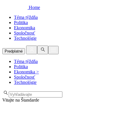
Home
Téma týždňa
Politika
Ekonomika
Spoločnosť
Technológie
Predplatné
Téma týždňa
Politika
Ekonomika
>
Spoločnosť
Technológie
Vitajte na Štandarde