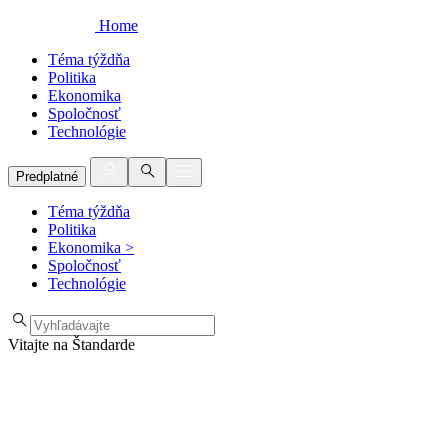
Home
Téma týždňa
Politika
Ekonomika
Spoločnosť
Technológie
Predplatné
Téma týždňa
Politika
Ekonomika
>
Spoločnosť
Technológie
Vitajte na Štandarde