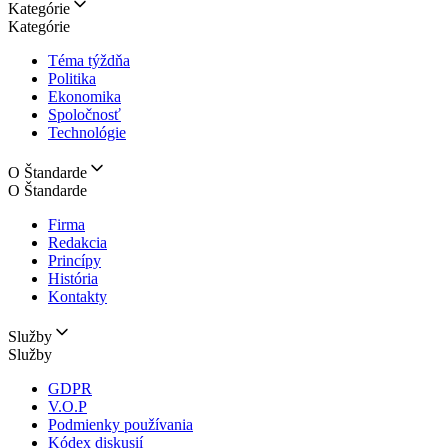
Kategórie
Kategórie
Téma týždňa
Politika
Ekonomika
Spoločnosť
Technológie
O Štandarde
O Štandarde
Firma
Redakcia
Princípy
História
Kontakty
Služby
Služby
GDPR
V.O.P
Podmienky používania
Kódex diskusií