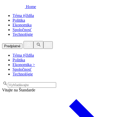
Home
Téma týždňa
Politika
Ekonomika
Spoločnosť
Technológie
Predplatné
Téma týždňa
Politika
Ekonomika
>
Spoločnosť
Technológie
Vitajte na Štandarde