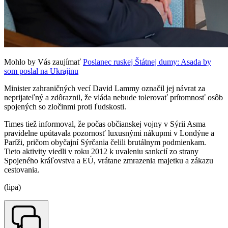
Mohlo by Vás zaujímať
Poslanec ruskej Štátnej dumy: Asada by
som poslal na Ukrajinu
Minister zahraničných vecí David Lammy označil jej návrat za
neprijateľný a zdôraznil, že vláda nebude tolerovať prítomnosť osôb
spojených so zločinmi proti ľudskosti.
Times tiež informoval, že počas občianskej vojny v Sýrii Asma
pravidelne upútavala pozornosť luxusnými nákupmi v Londýne a
Paríži, pričom obyčajní Sýrčania čelili brutálnym podmienkam.
Tieto aktivity viedli v roku 2012 k uvaleniu sankcií zo strany
Spojeného kráľovstva a EÚ, vrátane zmrazenia majetku a zákazu
cestovania.
(lipa)