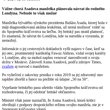
Vážne chorá Asadova manželka plánovala návrat do rodného
Londýna. Nebude to však možné
Manželka bývalého sýrskeho prezidenta Bašára Asada, ktorej bola v
máji diagnostikovaná akútna leukémia, už nemá možnosť vrátiť sa
do Spojeného kráľovstva na liečbu. Jej britský pas stratil platnosť,
čo znamená, že návrat do Londýna, kde sa narodila a vyrastala, je
nemožný.
Informácie o jej cestovných dokladoch vyšli najavo v čase, keď sa
jej otec, prominentný kardiológ Fawaz Akhras, vzdal svojej kariéry
v Londýne, aby sa mohol naplno venovať starostlivosti o svoju
dcéru v Moskve. Zároveň Asma Asadová, podľa zdrojov Times,
zvažuje
aj rozvod s manželom.
Po vyliečení z rakoviny prsníka v roku 2019 sa jej zdravotný stav
rapídne zhoršil a šance na prežitie sú údajne „50 na 50“.
Vypršanie britského pasu ušetrilo vládu Spojeného kráľovstva od
rozhodovania, či jej odobrať britské občianstvo.
Ministri však jasne naznačili, že Asma Asadová, ktorú kritici
obviňujú z podpory despotického režimu svojho manžela, nie je v
Spojenom kráľovstve vítaná.