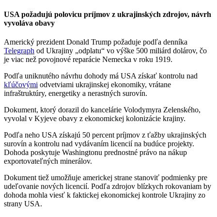
USA požadujú polovicu príjmov z ukrajinských zdrojov, návrh
vyvoláva obavy
Americký prezident Donald Trump požaduje podľa denníka
Telegraph
od Ukrajiny „odplatu“ vo výške 500 miliárd dolárov, čo
je viac než povojnové reparácie Nemecka v roku 1919.
Podľa uniknutého návrhu dohody má USA získať kontrolu nad
kľúčovými
odvetviami ukrajinskej ekonomiky, vrátane
infraštruktúry, energetiky a nerastných surovín.
Dokument, ktorý dorazil do kancelárie Volodymyra Zelenského,
vyvolal v Kyjeve obavy z ekonomickej kolonizácie krajiny.
Podľa neho USA získajú 50 percent príjmov z ťažby ukrajinských
surovín a kontrolu nad vydávaním licencií na budúce projekty.
Dohoda poskytuje Washingtonu prednostné právo na nákup
exportovateľných minerálov.
Dokument tiež umožňuje americkej strane stanoviť podmienky pre
udeľovanie nových licencií. Podľa zdrojov blízkych rokovaniam by
dohoda mohla viesť k faktickej ekonomickej kontrole Ukrajiny zo
strany USA.