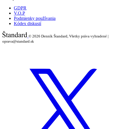
GDPR
V.O.P
Podmienky používania
Kódex diskusií
© 2026
Denník Štandard, Všetky práva vyhradené |
oprava@standard.sk