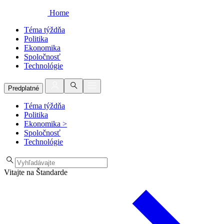
Home
Téma týždňa
Politika
Ekonomika
Spoločnosť
Technológie
Predplatné
Téma týždňa
Politika
Ekonomika
>
Spoločnosť
Technológie
Vitajte na Štandarde