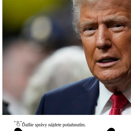
Ďalšie správy nájdete potiahnutím.