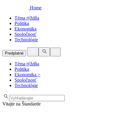
Home
Téma týždňa
Politika
Ekonomika
Spoločnosť
Technológie
Predplatné
Téma týždňa
Politika
Ekonomika
>
Spoločnosť
Technológie
Vitajte na Štandarde