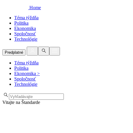
Home
Téma týždňa
Politika
Ekonomika
Spoločnosť
Technológie
Predplatné
Téma týždňa
Politika
Ekonomika
>
Spoločnosť
Technológie
Vitajte na Štandarde