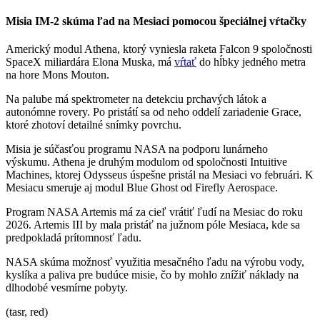
Misia IM-2 skúma ľad na Mesiaci pomocou špeciálnej vŕtačky
Americký modul Athena, ktorý vyniesla raketa Falcon 9 spoločnosti
SpaceX miliardára Elona Muska, má
vŕtať
do hĺbky jedného metra
na hore Mons Mouton.
Na palube má spektrometer na detekciu prchavých látok a
autonómne rovery. Po pristátí sa od neho oddelí zariadenie Grace,
ktoré zhotoví detailné snímky povrchu.
Misia je súčasťou programu NASA na podporu lunárneho
výskumu. Athena je druhým modulom od spoločnosti Intuitive
Machines, ktorej Odysseus úspešne pristál na Mesiaci vo februári. K
Mesiacu smeruje aj modul Blue Ghost od Firefly Aerospace.
Program NASA Artemis má za cieľ vrátiť ľudí na Mesiac do roku
2026. Artemis III by mala pristáť na južnom póle Mesiaca, kde sa
predpokladá prítomnosť ľadu.
NASA skúma možnosť využitia mesačného ľadu na výrobu vody,
kyslíka a paliva pre budúce misie, čo by mohlo znížiť náklady na
dlhodobé vesmírne pobyty.
(tasr, red)