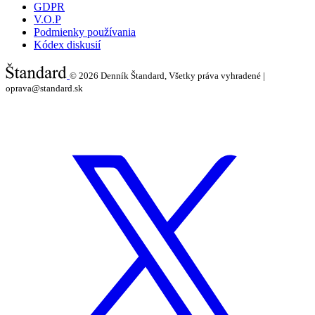
GDPR
V.O.P
Podmienky používania
Kódex diskusií
© 2026
Denník Štandard, Všetky práva vyhradené |
oprava@standard.sk