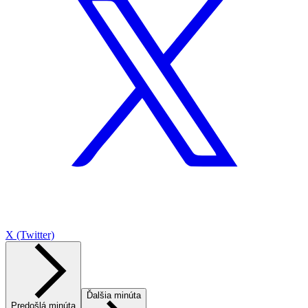
X (Twitter)
Ďalšia minúta
Predošlá minúta