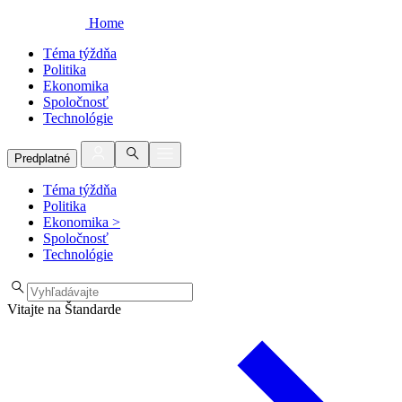
Home
Téma týždňa
Politika
Ekonomika
Spoločnosť
Technológie
Predplatné
Téma týždňa
Politika
Ekonomika
>
Spoločnosť
Technológie
Vitajte na Štandarde