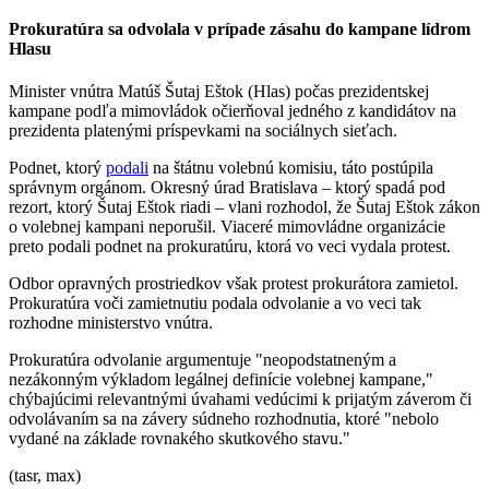
Prokuratúra sa odvolala v prípade zásahu do kampane lídrom
Hlasu
Minister vnútra Matúš Šutaj Eštok (Hlas) počas prezidentskej
kampane podľa mimovládok očierňoval jedného z kandidátov na
prezidenta platenými príspevkami na sociálnych sieťach.
Podnet, ktorý
podali
na štátnu volebnú komisiu, táto postúpila
správnym orgánom. Okresný úrad Bratislava – ktorý spadá pod
rezort, ktorý Šutaj Eštok riadi – vlani rozhodol, že Šutaj Eštok zákon
o volebnej kampani neporušil. Viaceré mimovládne organizácie
preto podali podnet na prokuratúru, ktorá vo veci vydala protest.
Odbor opravných prostriedkov však protest prokurátora zamietol.
Prokuratúra voči zamietnutiu podala odvolanie a vo veci tak
rozhodne ministerstvo vnútra.
Prokuratúra odvolanie argumentuje "neopodstatneným a
nezákonným výkladom legálnej definície volebnej kampane,"
chýbajúcimi relevantnými úvahami vedúcimi k prijatým záverom či
odvolávaním sa na závery súdneho rozhodnutia, ktoré "nebolo
vydané na základe rovnakého skutkového stavu."
(tasr, max)