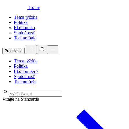
Home
Téma týždňa
Politika
Ekonomika
Spoločnosť
Technológie
Predplatné
Téma týždňa
Politika
Ekonomika
>
Spoločnosť
Technológie
Vitajte na Štandarde