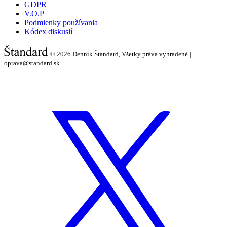
GDPR
V.O.P
Podmienky používania
Kódex diskusií
© 2026
Denník Štandard, Všetky práva vyhradené |
oprava@standard.sk