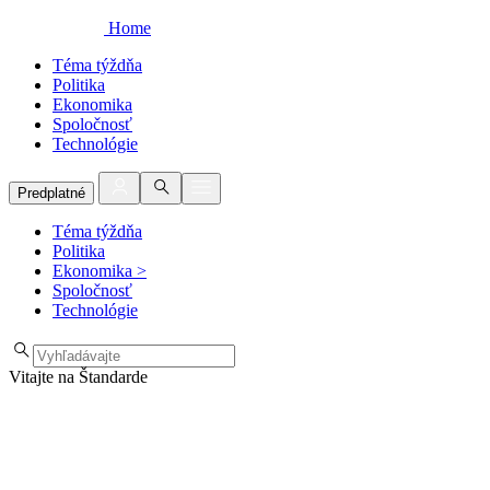
Home
Téma týždňa
Politika
Ekonomika
Spoločnosť
Technológie
Predplatné
Téma týždňa
Politika
Ekonomika
>
Spoločnosť
Technológie
Vitajte na Štandarde