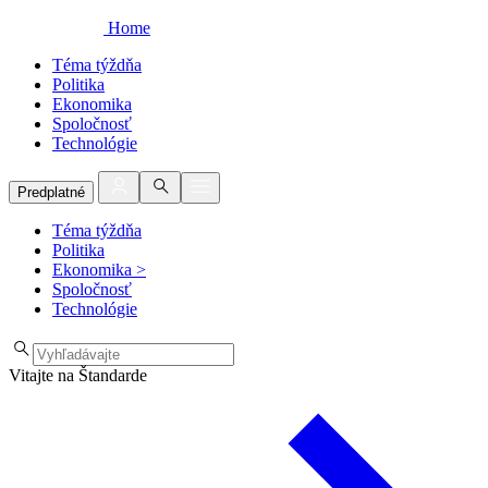
Home
Téma týždňa
Politika
Ekonomika
Spoločnosť
Technológie
Predplatné
Téma týždňa
Politika
Ekonomika
>
Spoločnosť
Technológie
Vitajte na Štandarde