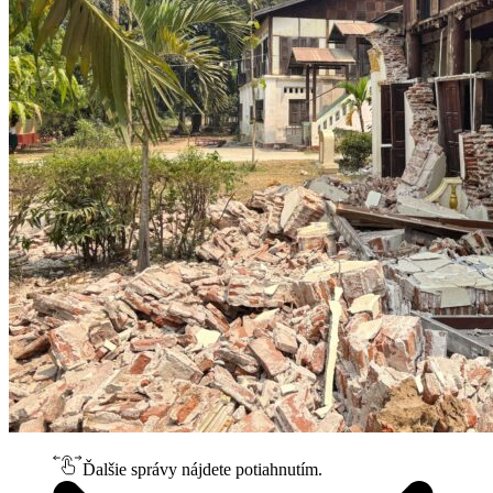
Ďalšie správy nájdete potiahnutím.