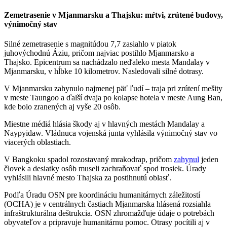
Zemetrasenie v Mjanmarsku a Thajsku: mŕtvi, zrútené budovy,
výnimočný stav
Silné zemetrasenie s magnitúdou 7,7 zasiahlo v piatok
juhovýchodnú Áziu, pričom najviac postihlo Mjanmarsko a
Thajsko. Epicentrum sa nachádzalo neďaleko mesta Mandalay v
Mjanmarsku, v hĺbke 10 kilometrov. Nasledovali silné dotrasy.
V Mjanmarsku zahynulo najmenej päť ľudí – traja pri zrútení mešity
v meste Taungoo a ďalší dvaja po kolapse hotela v meste Aung Ban,
kde bolo zranených aj vyše 20 osôb.
Miestne médiá hlásia škody aj v hlavných mestách Mandalay a
Naypyidaw. Vládnuca vojenská junta vyhlásila výnimočný stav vo
viacerých oblastiach.
V Bangkoku spadol rozostavaný mrakodrap, pričom
zahynul
jeden
človek a desiatky osôb museli zachraňovať spod trosiek. Úrady
vyhlásili hlavné mesto Thajska za postihnutú oblasť.
Podľa Úradu OSN pre koordináciu humanitárnych záležitostí
(OCHA) je v centrálnych častiach Mjanmarska hlásená rozsiahla
infraštrukturálna deštrukcia. OSN zhromažďuje údaje o potrebách
obyvateľov a pripravuje humanitárnu pomoc. Otrasy pocítili aj v