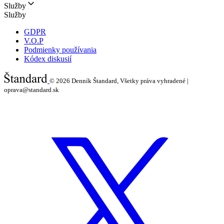
Služby
Služby
GDPR
V.O.P
Podmienky používania
Kódex diskusií
© 2026
Denník Štandard, Všetky práva vyhradené |
oprava@standard.sk