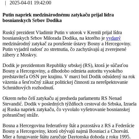
|
2025-04-01 19:42:00
Putin napriek medzinárodnému zatykaču prijal lídra
bosnianskych Srbov Dodika
Ruský prezident Vladimir Putin v utorok v Kremli prijal lídra
bosnianskych Srbov Milorada Dodika, na ktorého je
vydaný
medzinárodný zatykač za porušenie ústavy Bosny a Hercegoviny.
Putin vyjadril radosť zo stretnutia, čo zachytávajú aj zverejnené
zábery z Moskvy.
Dodik je prezidentom Republiky srbskej (RS), ktorá je súčasťou
Bosny a Hercegoviny, a dlhodobo odmieta autoritu vysokého
predstaviteľa OSN pre krajinu. V marci bol Dodik odsúdený na rok
väzenia a šesťročný zákaz politickej činnosti za nerešpektovanie
Schmidtových rozhodnutí.
Okrem neho čelí zatykaču aj predseda parlamentu RS Nenad
Stevandić. Dodik v posledných týždňoch cestoval do Srbska, Izraela
aj Ruska napriek zatykaču, čo vyvolalo vyšetrovanie bosnianskej
pohraničnej stráže.
Bosna a Hercegovina federatívny štát a pozostáva z RS a Federácie
Bosny a Hercegoviny, ktorú obývajú najmä Bosniaci a Chorváti.
Mier a fungovanie štátu zaručuje Daytonska dohoda z roku 1995.