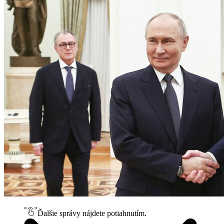
Ďalšie správy nájdete potiahnutím.