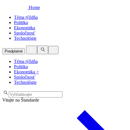
Home
Téma týždňa
Politika
Ekonomika
Spoločnosť
Technológie
Predplatné
Téma týždňa
Politika
Ekonomika
>
Spoločnosť
Technológie
Vitajte na Štandarde