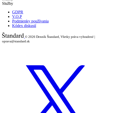
Služby
GDPR
V.O.P
Podmienky používania
Kódex diskusií
© 2026
Denník Štandard, Všetky práva vyhradené |
oprava@standard.sk