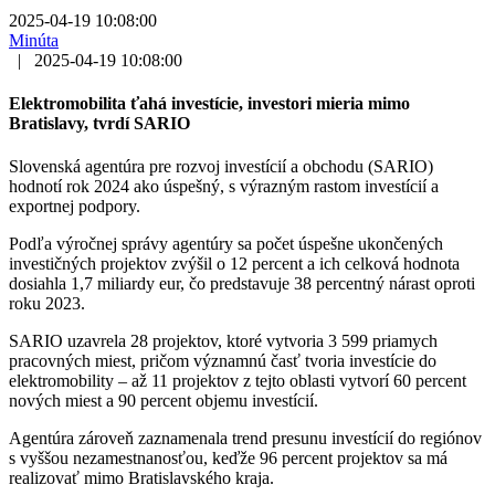
2025-04-19 10:08:00
Minúta
|
2025-04-19 10:08:00
Elektromobilita ťahá investície, investori mieria mimo
Bratislavy, tvrdí SARIO
Slovenská agentúra pre rozvoj investícií a obchodu (SARIO)
hodnotí rok 2024 ako úspešný, s výrazným rastom investícií a
exportnej podpory.
Podľa výročnej správy agentúry sa počet úspešne ukončených
investičných projektov zvýšil o 12 percent a ich celková hodnota
dosiahla 1,7 miliardy eur, čo predstavuje 38 percentný nárast oproti
roku 2023.
SARIO uzavrela 28 projektov, ktoré vytvoria 3 599 priamych
pracovných miest, pričom významnú časť tvoria investície do
elektromobility – až 11 projektov z tejto oblasti vytvorí 60 percent
nových miest a 90 percent objemu investícií.
Agentúra zároveň zaznamenala trend presunu investícií do regiónov
s vyššou nezamestnanosťou, keďže 96 percent projektov sa má
realizovať mimo Bratislavského kraja.