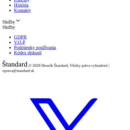
História
Kontakty
Služby
Služby
GDPR
V.O.P
Podmienky používania
Kódex diskusií
© 2026
Denník Štandard, Všetky práva vyhradené |
oprava@standard.sk