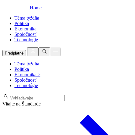
Home
Téma týždňa
Politika
Ekonomika
Spoločnosť
Technológie
Predplatné
Téma týždňa
Politika
Ekonomika
>
Spoločnosť
Technológie
Vitajte na Štandarde