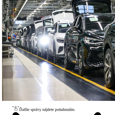
Ďalšie správy nájdete potiahnutím.