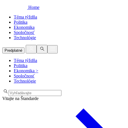
Home
Téma týždňa
Politika
Ekonomika
Spoločnosť
Technológie
Predplatné
Téma týždňa
Politika
Ekonomika
>
Spoločnosť
Technológie
Vitajte na Štandarde