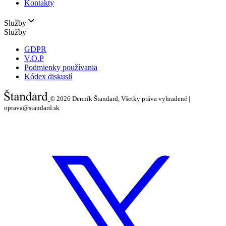
Kontakty
Služby
Služby
GDPR
V.O.P
Podmienky používania
Kódex diskusií
© 2026
Denník Štandard, Všetky práva vyhradené |
oprava@standard.sk