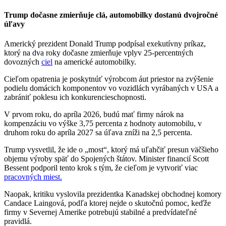
Trump dočasne zmierňuje clá, automobilky dostanú dvojročné
úľavy
Americký prezident Donald Trump podpísal exekutívny príkaz,
ktorý na dva roky dočasne zmierňuje vplyv 25-percentných
dovozných
ciel
na americké automobilky.
Cieľom opatrenia je poskytnúť výrobcom áut priestor na zvýšenie
podielu domácich komponentov vo vozidlách vyrábaných v USA a
zabrániť poklesu ich konkurencieschopnosti.
V prvom roku, do apríla 2026, budú mať firmy nárok na
kompenzáciu vo výške 3,75 percenta z hodnoty automobilu, v
druhom roku do apríla 2027 sa úľava zníži na 2,5 percenta.
Trump vysvetlil, že ide o „most“, ktorý má uľahčiť presun väčšieho
objemu výroby späť do Spojených štátov. Minister financií Scott
Bessent podporil tento krok s tým, že cieľom je vytvoriť viac
pracovných miest.
Naopak, kritiku vyslovila prezidentka Kanadskej obchodnej komory
Candace Laingová, podľa ktorej nejde o skutočnú pomoc, keďže
firmy v Severnej Amerike potrebujú stabilné a predvídateľné
pravidlá.