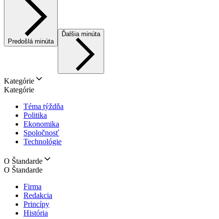
Ďalšia minúta
Predošlá minúta
Kategórie
Kategórie
Téma týždňa
Politika
Ekonomika
Spoločnosť
Technológie
O Štandarde
O Štandarde
Firma
Redakcia
Princípy
História